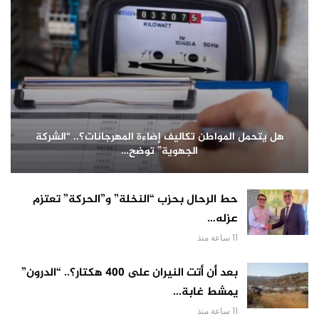
هل يتحمل المواطن تكاليف إضاءة المهرجانات؟.. “الشركة
الجهوية” توضح…
حط الرحال بحزب “النخلة” و”الحركة” تعتزم
عزله…
11 ساعة منذ
بعد أن أتت النيران على 400 هكتار؟.. “الدرون”
يمشط غابة…
11 ساعة منذ