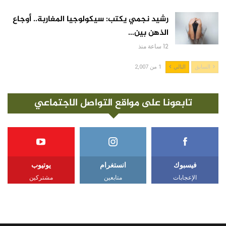
رشيد نجمي يكتب: سيكولوجيا المغاربة.. أوجاع
الذهن بين…
12 ساعة منذ
السابق
التالي
1 من 2,007
تابعونا على مواقع التواصل الاجتماعي
فيسبوك
انستغرام
يوتيوب
الإعجابات
متابعين
مشتركين