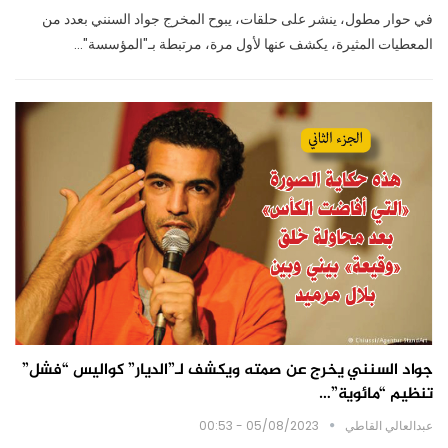
في حوار مطول، ينشر على حلقات، يبوح المخرج جواد السنني بعدد من
المعطيات المثيرة، يكشف عنها لأول مرة، مرتبطة بـ"المؤسسة"…
جواد السنني يخرج عن صمته ويكشف لـ”الديار” كواليس “فشل”
تنظيم “مائوية”…
عبدالعالي القاطي
05/08/2023 - 00:53