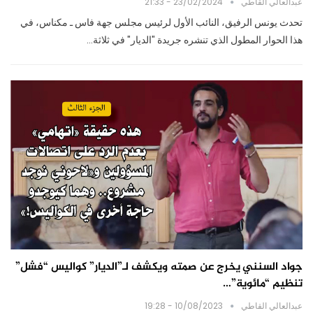
عبدالعالي القاطي
23/02/2024 - 21:33
تحدث يونس الرفيق، النائب الأول لرئيس مجلس جهة فاس ـ مكناس، في
هذا الحوار المطول الذي تنشره جريدة "الديار" في ثلاثة…
جواد السنني يخرج عن صمته ويكشف لـ”الديار” كواليس “فشل”
تنظيم “مائوية”…
عبدالعالي القاطي
10/08/2023 - 19:28