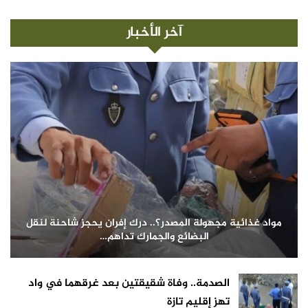
آخر الأخبار
مواد غذائية مجهولة المصدر؟.. درك إفران يحجز شاحنة لنقل
البضائع والجمارك تداهم…
الصدمة.. وفاة شقيقتين بعد غرقهما في واد
تهز إقليم تازة