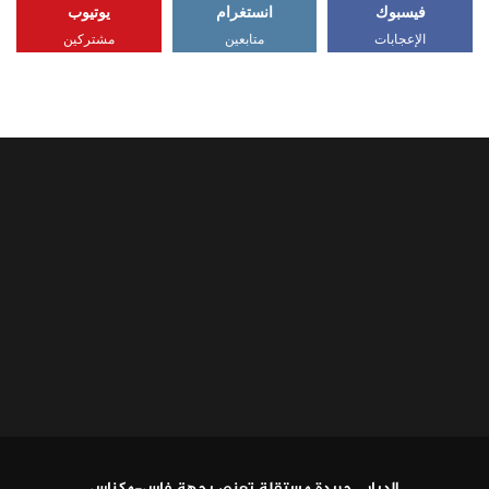
فيسبوك
انستغرام
يوتيوب
الإعجابات
متابعين
مشتركين
الديار.. جريدة مستقلة تعنى بجهة فاس-مكناس