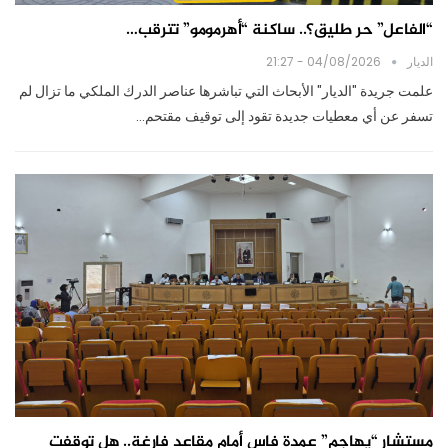
“الفاعل” حر طليق؟.. ساكنة “أهرمومو” تترقب…
الديار
04/08/2026 - 21:27
علمت جريدة "الديار" الأبحاث التي تباشرها عناصر الدرك الملكي ما تزال لم
تسفر عن أي معطيات جديدة تقود إلى توقيف مقتحم…
مستشار “يهاجم” عمدة فاس أمام مقاعد فارغة.. هل توقفت