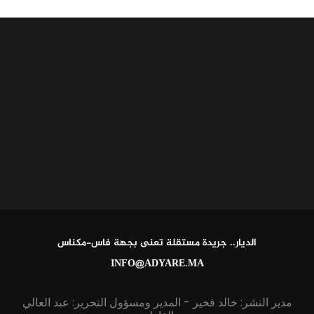
الديار.. جريدة مستقلة تعنى بجهة فاس-مكناس
INFO@ADYARE.MA
مدير النشر: خالد فخير - المدير ومسؤول التحرير: عبد العالي