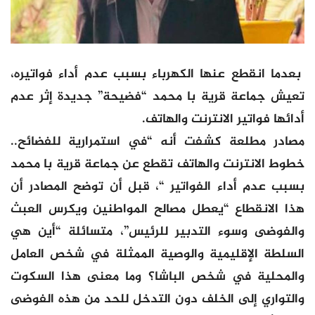
بعدما انقطع عنها الكهرباء بسبب عدم أداء فواتيره،
تعيش جماعة قرية با محمد “فضيحة” جديدة إثر عدم
أدائها فواتير الانترنت والهاتف.
مصادر مطلعة كشفت أنه “في استمرارية للفضائح..
خطوط الانترنت والهاتف تقطع عن جماعة قرية با محمد
بسبب عدم أداء الفواتير “، قبل أن توضح المصادر أن
هذا الانقطاع “يعطل مصالح المواطنين ويكرس العبث
والفوضى وسوء التدبير للرئيس”، متسائلة “أين هي
السلطة الإقليمية والوصية الممثلة في شخص العامل
والمحلية في شخص الباشا؟ وما معنى هذا السكوت
والتواري إلى الخلف دون التدخل للحد من هذه الفوضى