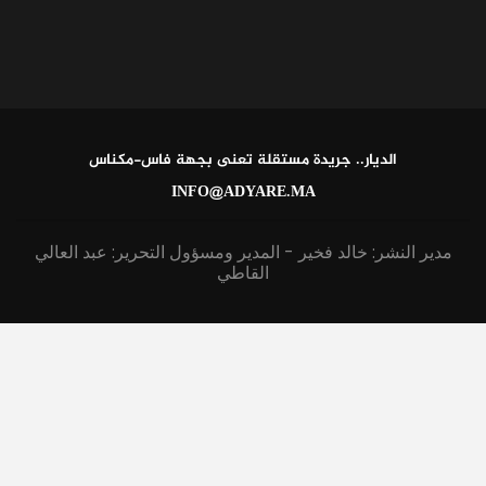
الديار.. جريدة مستقلة تعنى بجهة فاس-مكناس
INFO@ADYARE.MA
مدير النشر: خالد فخير - المدير ومسؤول التحرير: عبد العالي
القاطي