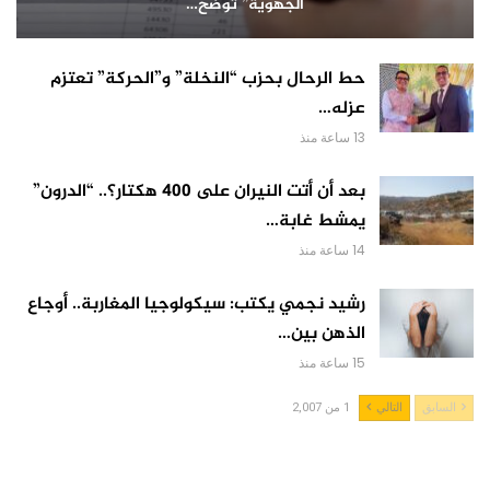
الجهوية” توضح…
حط الرحال بحزب “النخلة” و”الحركة” تعتزم
عزله…
13 ساعة منذ
بعد أن أتت النيران على 400 هكتار؟.. “الدرون”
يمشط غابة…
14 ساعة منذ
رشيد نجمي يكتب: سيكولوجيا المغاربة.. أوجاع
الذهن بين…
15 ساعة منذ
السابق
التالي
1 من 2,007