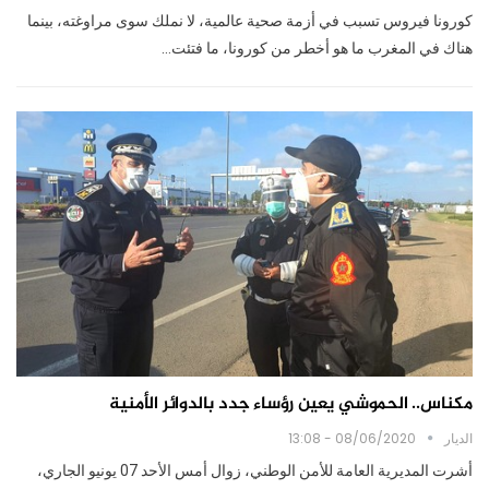
كورونا فيروس تسبب في أزمة صحية عالمية، لا نملك سوى مراوغته، بينما
هناك في المغرب ما هو أخطر من كورونا، ما فتئت…
مكناس.. الحموشي يعين رؤساء جدد بالدوائر الأمنية
الديار
08/06/2020 - 13:08
أشرت المديرية العامة للأمن الوطني، زوال أمس الأحد 07 يونيو الجاري،