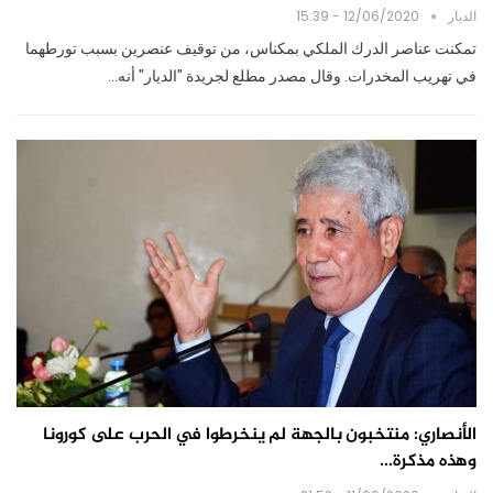
الديار
12/06/2020 - 15:39
تمكنت عناصر الدرك الملكي بمكناس، من توقيف عنصرين بسبب تورطهما
في تهريب المخدرات. وقال مصدر مطلع لجريدة "الديار" أنه…
الأنصاري: منتخبون بالجهة لم ينخرطوا في الحرب على كورونا
وهذه مذكرة…