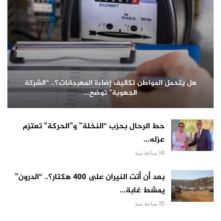
هل يتحمل المواطن تكاليف إضاءة المهرجانات؟.. “الشركة
الجهوية” توضح…
حط الرحال بحزب “النخلة” و”الحركة” تعتزم
عزله…
14 ساعة منذ
بعد أن أتت النيران على 400 هكتار؟.. “الدرون”
يمشط غابة…
15 ساعة منذ