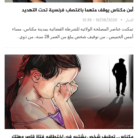
أمن مكناس يوقف متهما باغتصاب فرنسية تحت التهديد
الديار
19/06/2020 - 10:35
تمكنت عناصر المصلحة الولائية للشرطة القضائية بمدينة مكناس، مساء
أمس الخميس ، من توقيف شخص يبلغ من العمر 28 سنة، من ذوي…
مكناس.. توقيف شخص يشتبه في اختطافه فتاة قاصر وهتك