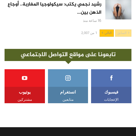
رشيد نجمي يكتب: سيكولوجيا المغاربة.. أوجاع
الذهن بين…
16 ساعة منذ
السابق
التالي
1 من 2,007
تابعونا على مواقع التواصل الاجتماعي
فيسبوك
انستغرام
يوتيوب
الإعجابات
متابعين
مشتركين