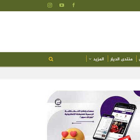
منتدى الديار
المزيد