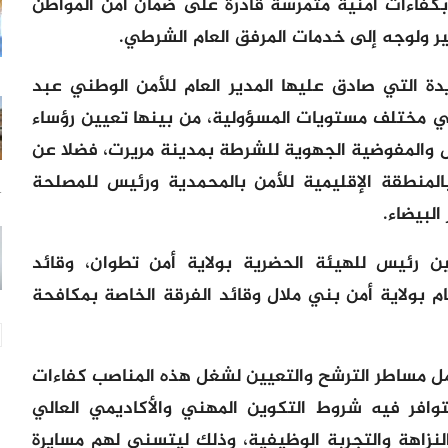
بكفاءات أمنية متمرسة قادرة على ضمان أمن المواطن
ر ولوجه إلى خدمات المرفق العام الشرطي.
دة التي صادق عليها المدير العام للأمن الوطني عبد
ختلف مستويات المسؤولية، من بينها تعيين رؤساء
والمفوضية الجهوية للشرطة بمدينة مريرت، فضلا عن
لمنطقة الإقليمية للأمن بالمحمدية ورئيس للمصلحة
4 س
البيضاء.
يين رئيس للهيئة الحضرية بولاية أمن تطوان، وقائد
 بولاية أمن بني ملال وقائد الفرقة الخاصة بمكافحة
مل مساطر الترشح والتعيين لشغل هذه المناصب كفاءات
توافر فيه شروط التكوين المهني والأكاديمي العالي
ئ النزاهة والتجربة الوظيفية، وذلك ليتسنى لهم مسايرة