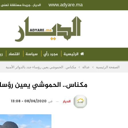
www.adyare.ma
الديار.. جريدة مستقلة تعن
الرئيسية
مجرد رأي
سياسة
اقتصاد
ري
الصفحة الرئيسية
عدالة
مكناس.. الحموشي يعين رؤساء جدد بالدوائر الأمنية
مكناس.. الحموشي يعين رؤساء ج
الديار
في
08/06/2020 - 13:08