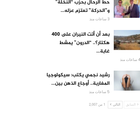
حط الرحال بحزب “النخلة”
و”الحركة” تعتزم عزله…
3 ساعات منذ
بعد أن أتت النيران على 400
هكتار؟.. “الدرون” يمشط
غابة…
اعات منذ
رشيد نجمي يكتب: سيكولوجيا
المغاربة.. أوجاع الذهن بين…
5 ساعات منذ
السابق
التالي
1 من 2,007