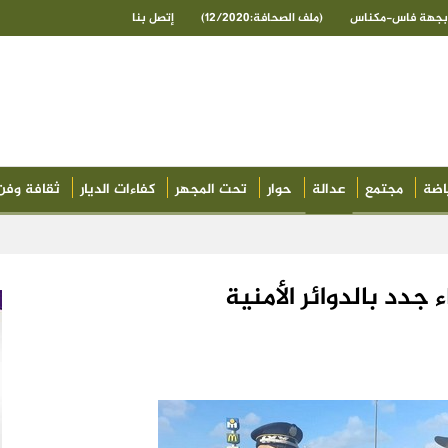
ى بجهة فاس-مكناس
(ملف الصحافة:12/2020)
إتصل بنا
اضة
مجتمع
عدالة
حوار
تحت المجهر
كفاءات الديار
ثقافة وفن
دد بالدوائر الأمنية