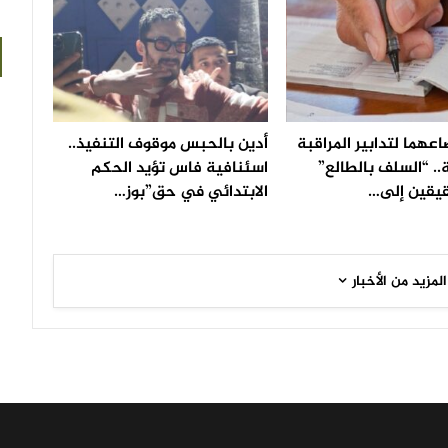
عهما لتدابير المراقبة
أدين بالحبس موقوف التنفيذ..
.. “السلف بالطالع”
اسئنافية فاس تؤيد الحكم
يقين إلى…
الابتدائي في حق”بوز…
المزيد من الأخبار