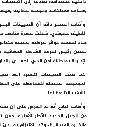
داخلية مستدامة، تهدف إلى الاستعانة 
وسلامة ممتلكاته، ومجندة لحمايته وتيسي
وأضاف المصدر ذاته أن التعيينات الجدي
اللطيف حموشي، شملت عشرة مناصب في م
جدد لخمسة دوائر شرطية بمدينة مكناس 
تعيين رئيس لفرقة الشرطة القضائية با
الإدارية بمنطقة أمن الحي الحسني بالدار 
كما همّت التعيينات الأخيرة أيضا تع
المجموعة المتنقلة للمحافظة على النظام
الشغب التابعة لها.
وأضاف البلاغ أنه تم الحرص على أن تش
من الجيل الجديد للأطر الأمنية، ممن ت
والخبرة الميدانية، وكذا الالتزام بمباد