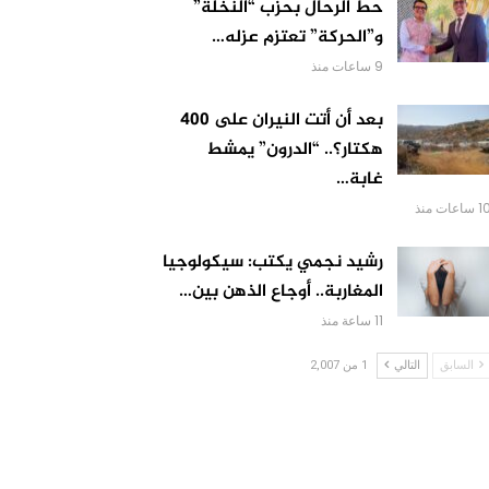
حط الرحال بحزب “النخلة”
و”الحركة” تعتزم عزله…
9 ساعات منذ
بعد أن أتت النيران على 400
هكتار؟.. “الدرون” يمشط
غابة…
 ساعات منذ
رشيد نجمي يكتب: سيكولوجيا
المغاربة.. أوجاع الذهن بين…
11 ساعة منذ
السابق
التالي
1 من 2,007