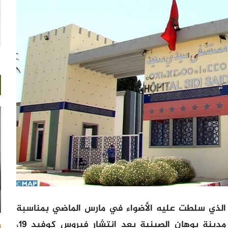
ي سلطت عليه الأضواء في مارس الماضي بمناسبة
استقبال جزء من المغاربة العائدين من مدينة يوهان الصينية بعد انتشار فيروس كوفيد 19،