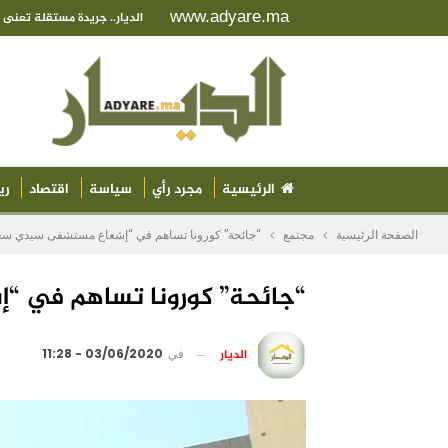
www.adyare.ma
الديار.. جريدة مستقلة تعن
الرئيسية
مجرد رأي
سياسة
اقتصاد
ري
الصفحة الرئيسية
مجتمع
“جائحة” كورونا تساهم في “إشعاع مستشفى سيدي سع
“جائحة” كورونا تساهم في 
الديار
في
03/06/2020 - 11:28