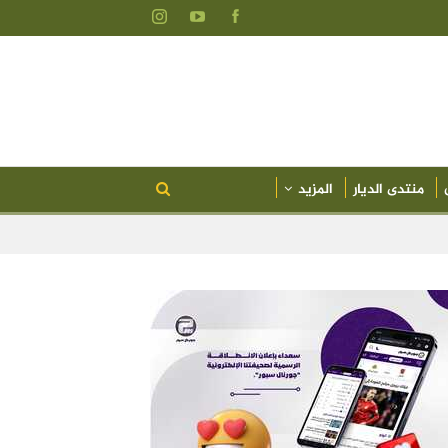
منتدى الديار
المزيد