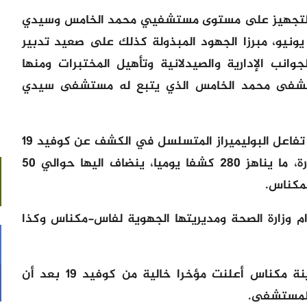
 التجهيز على مستوى مستشفيي محمد الخامس وسيدي
نيو، مبرزا الجهود المبذولة كذلك على صعيد تدبير
لجوانب الإدارية والصيدلانية وتأهيل المختبرات ومنها
عن كوفيد 19، في مستشفى محمد الخامس الذي يتبع له مستشفى سيدي
وينجز هذا المختبر الذي يستخدم تقنية تفاعل البوليميراز المتسلسل في الكشف عن كوفيد 19
، ويستفيد منه عدد من الاقاليم المجاورة، ما يناهز 280 كشفا يوميا، ينضاف اليها حوالي 50
مكناس.
زام وزارة الصحة ومديريتها الجهوية لفاس-مكناس وكذا
وذكر المسؤول الطبي المحلي بأن مدينة مكناس أعلنت مؤخرا خالية من كوفيد 19 بعد أن