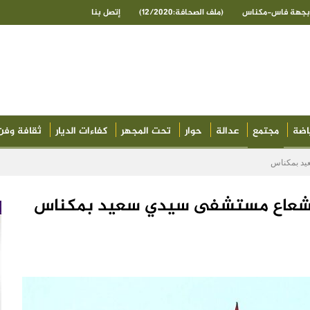
ى بجهة فاس-مكناس
(ملف الصحافة:12/2020)
إتصل بنا
اضة
مجتمع
عدالة
حوار
تحت المجهر
كفاءات الديار
ثقافة وفن
يد بمكناس
“إشعاع مستشفى سيدي سعيد بمكناس