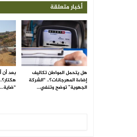
أخبار متعلقة
هل يتحمل المواطن تكاليف
إضاءة المهرجانات؟.. “الشركة
هكتار؟..
الجهوية” توضح وتنفي…
“ضاية…