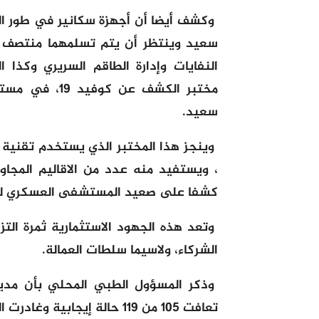
وكشف أيضا أن أجهزة سكانير في طور
سعيد وينتظر أن يتم تسلمهما منتصف يو
النفايات وإدارة الطاقم السريري وكذا ا
مختبر الكشف 
سعيد.
كشفا على صعيد المستشفى العسكري ل
وتعد هذه الجهود الاستثمارية ثمرة الت
الشركاء، ولاسيما سلطات العمالة.
تعافت 105 من 119 حالة إيجابية وغادرت المستشفى.