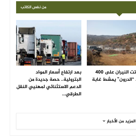
من نفس الكاتب
بعد أن أتت النيران على 400
بعد ارتفاع أسعار المواد
 “الدرون” يمشط غابة
البترولية.. حصة جديدة من
الدعم الاستثنائي لمهنيي النقل
الطرقي…
المزيد من الأخبار