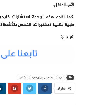
الأم-الطفل.
كما تقدم هذه الوحدة استشارات خارجي
طبية تقنية (مختبرات، الفحص بالأشعة).
(و م ع)
بؤرة
مستشفى سيدي سعيد
مكناس
شارك