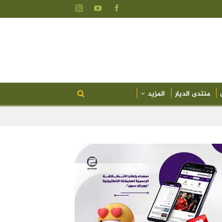
منتدى الديار
المزيد