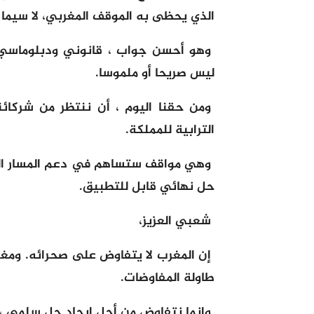
الذي يحظى به الموقف المغربي، لا سيما 
وهو أحسن جواب ، قانوني ودبلوماسي ،
ليس صريحا أو ملموسا.
ومن حقنا اليوم ، أن ننتظر من شركائ
الترابية للمملكة.
وهي مواقف ستساهم في دعم المسار الس
حل نهائي قابل للتطبيق.
شعبي العزيز،
إن المغرب لا يتفاوض على صحرائه. ومغرب
طاولة المفاوضات.
وإنما نتفاوض من أجل إيجاد حل سلمي ، ل