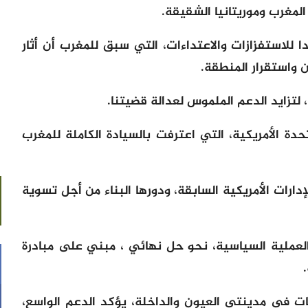
المغرب وموريتانيا الشقيقة.
 للاستفزازات والاعتداءات، التي سبق للمغرب أن أثار
ن واستقرار المنطقة.
 لتزايد الدعم الملموس لعدالة قضيتنا.
متحدة الأمريكية، التي اعترفت بالسيادة الكاملة للمغرب
دارات الأمريكية السابقة، ودورها البناء من أجل تسوية
العملية السياسية، نحو حل نهائي ، مبني على مبادرة
ر من 24 دولة، قنصليات في مدينتي العيون والداخلة، يؤكد الدعم الواسع،