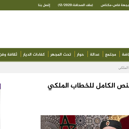
ى بجهة فاس-مكناس
(ملف الصحافة:12/2020)
إتصل بنا
اضة
مجتمع
عدالة
حوار
تحت المجهر
كفاءات الديار
ثقافة وفن