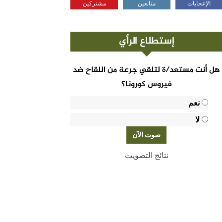
الإعجابات
متابعين
مشتركين
إستطلاع الرأي
هل أنت مستعد/ة لتلقي جرعة من اللقاح ضد
فيروس كورونا؟
نعم
لا
نتائج التصويت