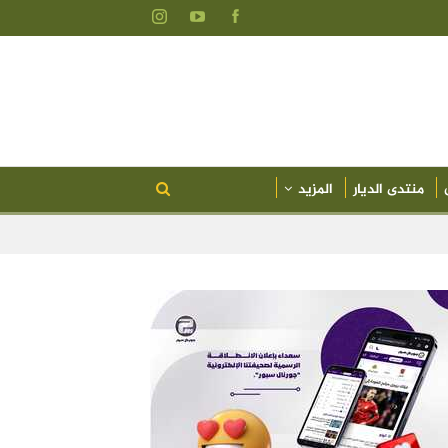
منتدى الديار
المزيد