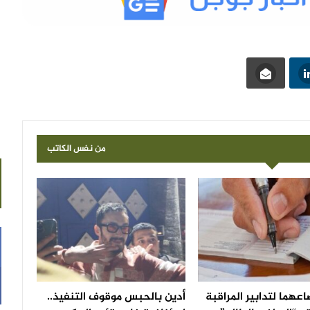
من نفس الكاتب
عهما لتدابير المراقبة
أدين بالحبس موقوف التنفيذ..