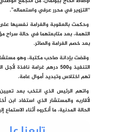
“التزوير في محرر عرفي واستعماله”.
وحكمت بالعقوبة والغرامة نفسيها على
التهمة، بعد متابعتهما في حالة سراح مؤ
بعد خصم الغرامة والصائر.
وقضت بإدانة صاحب مكتبة، وهو مستشار
التنفيذ و500 درهم غرامة نافذ
تهم اختلاس وتبديد أموال عامة.
واتهم الرئيس الذي انتخب بعد تعيي
لأقاربه والمستشار الذي استفاد ابن 
الحالة المدنية، ما أنكروه أثناء الاستما