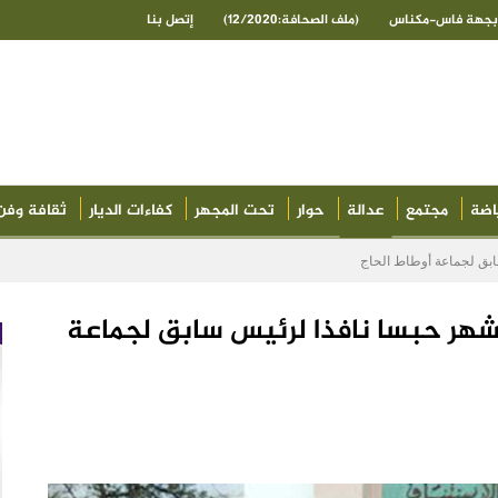
ى بجهة فاس-مكناس
(ملف الصحافة:12/2020)
إتصل بنا
اضة
مجتمع
عدالة
حوار
تحت المجهر
كفاءات الديار
ثقافة وفن
مة التزوير واستعماله… 8 أشهر حبسا نافذا لرئيس سابق لجماعة