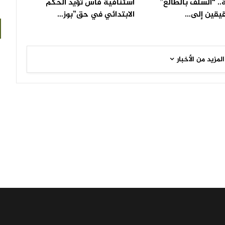
.. “السلف بالطالع”
اسئنافية فاس تؤيد الحكم
يقين إلى…
الابتدائي في حق”بوز…
المزيد من الأخبار