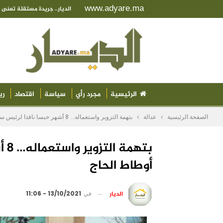
www.adyare.ma
الديار.. جريدة مستقلة تعن
الرئيسية
مجرد رأي
سياسة
اقتصاد
ري
الصفحة الرئيسية
عدالة
بتهمة التزوير واستعماله… 8 أشهر حبسا نافذا لرئيس سابق لجماعة أوطاط الحاج
بته
أوطاط الحاج
الديار
في
13/10/2021 - 11:06