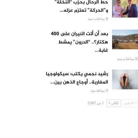
حط الرحال بحزب “النخلة”
و”الحركة” تعتزم عزله…
9 ساعات منذ
بعد أن أتت النيران على 400
هكتار؟.. “الدرون” يمشط
غابة…
 ساعات منذ
رشيد نجمي يكتب: سيكولوجيا
المغاربة.. أوجاع الذهن بين…
11 ساعة منذ
السابق
التالي
1 من 2,007