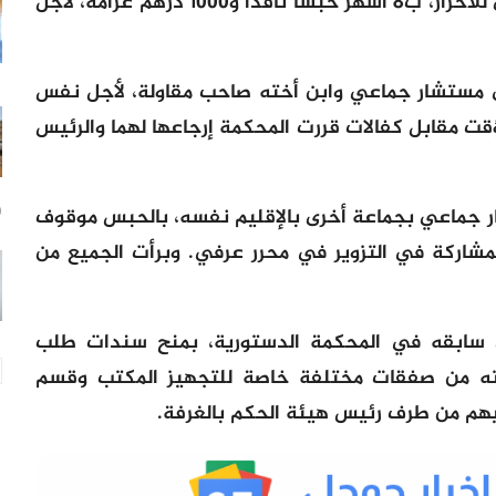
أوطاط الحاج ببولمان، من التجمع الوطني للأحرار، ب8 أشهر حبسا نافذا و1000 درهم غرامة، لأجل
 مستشار جماعي وابن أخته صاحب مقاولة، لأجل نفس
قت مقابل كفالات قررت المحكمة إرجاعها لهما والرئيس
 جماعي بجماعة أخرى بالإقليم نفسه، بالحبس موقوف
10
ة لأجل المشاركة في التزوير في محرر عرفي. وبرأت الجميع من
ن سابقه في المحكمة الدستورية، بمنح سندات طلب
أخته من صفقات مختلفة خاصة للتجهيز المكتب وقسم
ع إليهم من طرف رئيس هيئة الحكم بالغرفة.