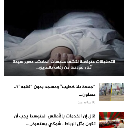
التحقيقات متواصلة لكشف ملابسات الحادث.. مصرع سيدة
أثناء عودتها من زفاف بالطريق…
“جمعة بلا خطيب” ومسجد بدون “فقيه”؟..
مصلون…
16 ساعة منذ
قال إن الخدمات بالأطلس المتوسط يجب أن
تكون مثل الرباط.. شوكي يستعرض…