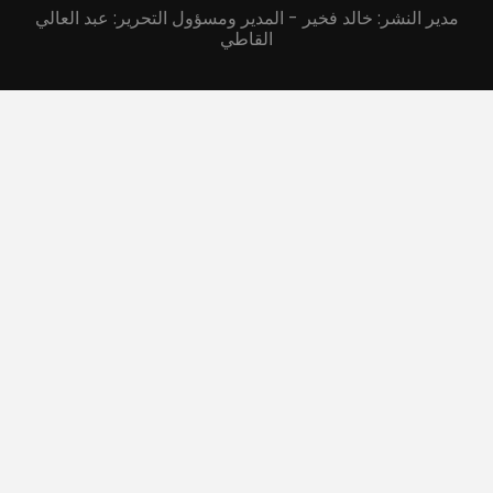
مدير النشر: خالد فخير - المدير ومسؤول التحرير: عبد العالي
القاطي