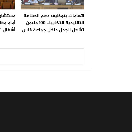
اتهامات بتوظيف دعم الصناعة
مستشار 
التقليدية انتخابيا.. 100 مليون
أمام مقا
تشعل الجدل داخل جماعة فاس
أشغال “