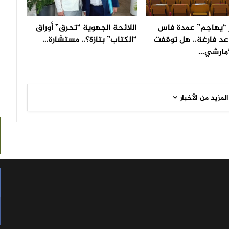
“يهاجم” عمدة فاس
اللائحة الجهوية “تحرق” أوراق
عد فارغة.. هل توقفت
“الكتاب” بتازة؟.. مستشارة…
مارشي…
المزيد من الأخبار