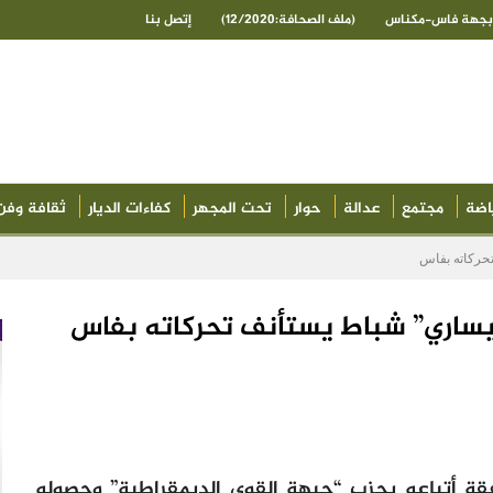
ى بجهة فاس-مكناس
(ملف الصحافة:12/2020)
إتصل بنا
اضة
مجتمع
عدالة
حوار
تحت المجهر
كفاءات الديار
ثقافة وفن
تحركاته بفاس
ليساري” شباط يستأنف تحركاته بفاس
فقة أتباعه بحزب “جبهة القوى الديمقراطية” وحصوله