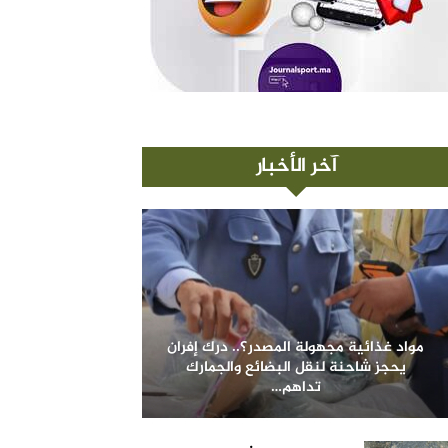
آخر الأخبار
مواد غذائية مجهولة المصدر؟.. درك إفران
يحجز شاحنة لنقل البضائع والجمارك
تداهم…