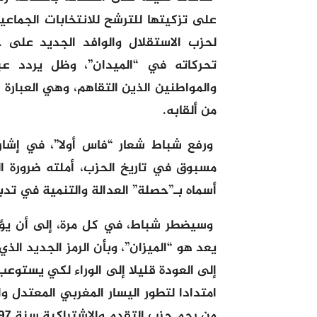
على تزكيتها للترشح للانتخابات الجماعي
تحركاته في “الميدان”، وظل يردد عبا
والمواطنين الذين التقاهم، وهي العبارة 
من ألقابه.
ورفع شباط شعار “فاس أولا”، في إشارة
مسبوق في تاريخ الحزب، أملته ضرورة ال
أسماه بـ”حصلة” العدالة والتنمية في تدبي
وسيضطر شباط، في كل مرة، إلى أن يؤكد
يعد هو “الميزان”، وبأن الرمز الجديد ال
إلى العودة قليلا إلى الوراء لكي يستوع
امتدادا لتطور اليسار المغربي المعتدل 
من رحم حزب التقدم والاشتراكية سنة 1997، في عملية “قيصرية” قادها الراحل التهامي الخياري.