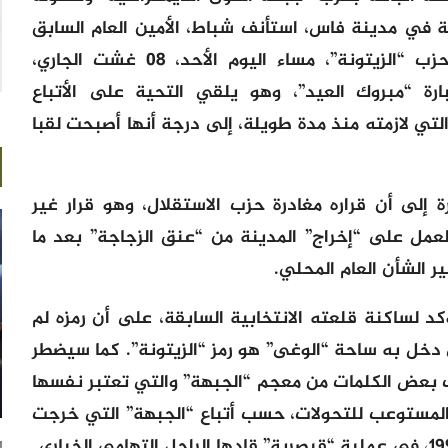
ة في مدينة فاس، استأنف شباط، الأمين العام السابق
لحزب الاستقلال والوافد الجديد على حزب “الزيتونة”، مساء اليوم الأحد، 08 غشت الجاري،
رة “مبروك العيد”، وهو يلقي التحية على الأتباع
التي لازمته منذ مدة طويلة، إلى درجة أنها أصبحت لقبا
 إلى أن قراره مغادرة حزب الاستقلال، وهو قرار غير
عمل على “إخراج” المدينة من “عنق الزجاجة” بعد ما
ر الشأن العام المحلي.
 لساكنة قلعته الانتخابية السابقة، على أن رمزه لم
ذي دخل به ساحة “الوغى” هو رمز “الزيتونة”. كما سيضطر
ب بعض الكلمات من معجم “الجبهة” والتي تعتبر نفسها
والمستوعب للتحولات، حسب أتباع “الجبهة” التي خرجت