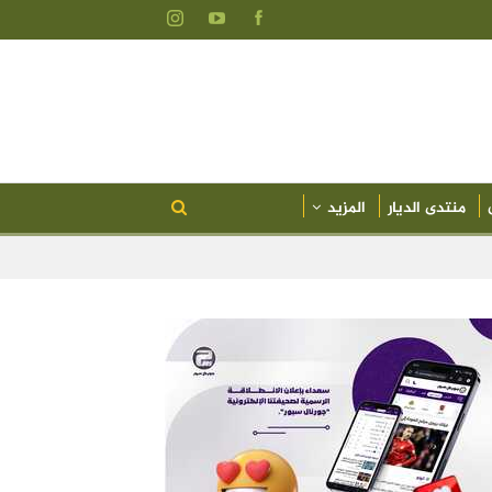
منتدى الديار
المزيد