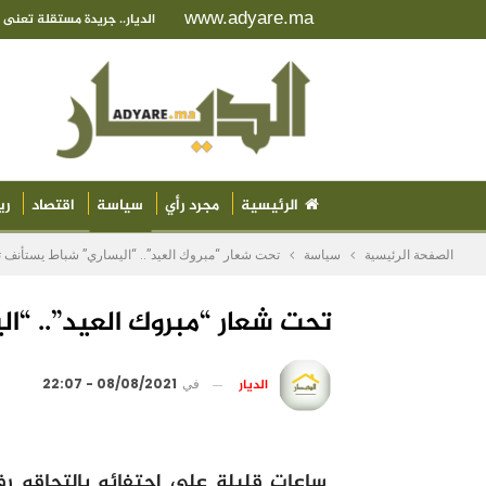
www.adyare.ma
الديار.. جريدة مستقلة تعن
الرئيسية
مجرد رأي
سياسة
اقتصاد
ري
الصفحة الرئيسية
سياسة
تحت شعار “مبروك العيد”.. “اليساري” شباط يستأنف 
تحت شعار “مبروك العيد”.. “ا
الديار
في
08/08/2021 - 22:07
ساعات قليلة على احتفائه بالتحاقه ر