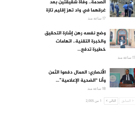
الصدمة.. وفاة شقيقتين بعد
غرقهما في واد تهز إقليم تازة
17 ساعة منذ
وضع نفسه رهن إشارة التحقيق
والخبرة التقنية.. اتهامات
خطيرة تدفع…
 ساعة منذ
الأنصاري: العمال دفعوا الثمن
وأنا “الضحية الإعلامية”…
18 ساعة منذ
السابق
التالي
1 من 2,005