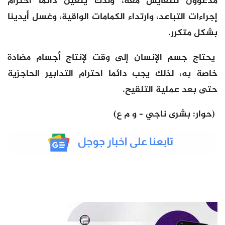
مدعوون للتعايش معه، ولذك يتعين دائما احترام
إجراءات التباعد، وارتداء الكمامات الواقية، وغسل أيدينا
بشكل متكرر.
يحتاج جسم الإنسان إلى وقت لإنتاج أجسام مضادة
خاصة به، لذلك يجب دائما احترام التدابير الحاجزية
حتى بعد عملية التلقيح.
(حوار: بشرى ناجي – و م ع)