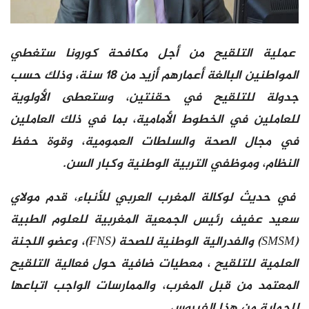
عملية التلقيح من أجل مكافحة كورونا ستغطي
المواطنين البالغة أعمارهم أزيد من 18 سنة، وذلك حسب
جدولة للتلقيح في حقنتين، وستعطى الأولوية
للعاملين في الخطوط الأمامية، بما في ذلك العاملين
في مجال الصحة والسلطات العمومية، وقوة حفظ
النظام، وموظفي التربية الوطنية وكبار السن.
في حديث لوكالة المغرب العربي للأنباء، قدم مولاي
سعيد عفيف رئيس الجمعية المغربية للعلوم الطبية
(SMSM) والفدرالية الوطنية للصحة (FNS)، وعضو اللجنة
العلمية للتلقيح ، معطيات ضافية حول فعالية التلقيح
المعتمد من قبل المغرب، والممارسات الواجب اتباعها
للحماية من هذا الفيروس.