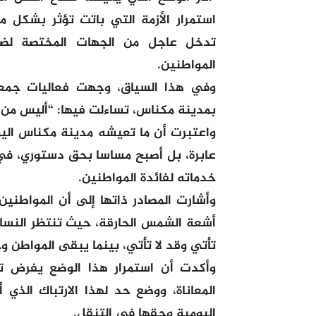
استمرار الأزمة التي باتت تؤثر بشكل 
تدخل عاجل من الجهات المختصة لضمان
المواطنين.
وفي هذا السياق، وجهت فعاليات جمعو
بمدينة مكناس، تساءلت فيها: “أليس من 
واعتبرت أن ما تعيشه مدينة مكناس الي
عابرة، بل أصبح مساسا بحق دستوري، ف
خدماته لفائدة المواطنين.
وأشارت المصادر ذاتها إلى أن المواطني
أشعة الشمس الحارقة، حيث تنتظر النساء
تأتي وقد لا تأتي، بينما يبقى المواطن وح
وأكدت أن استمرار هذا الوضع يفرض تد
المعاناة، ووضع حد لهذا الارتباك الذي 
اليومية وحقها في التنقل.