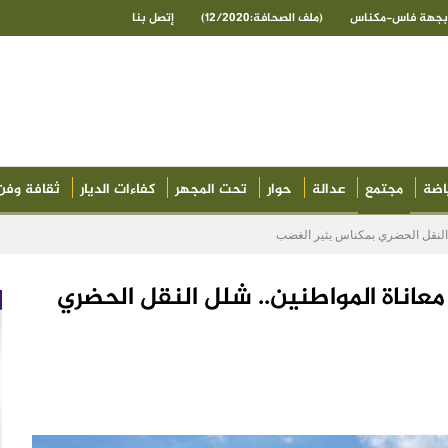
ى بجهة فاس-مكناس
(ملف الصحافة:12/2020)
إتصل بنا
اضة
مجتمع
عدالة
حوار
تحت المجهر
كفاءات الديار
ثقافة وفن
ل النقل الحضري بمكناس يثير الغضب
معاناة المواطنين.. شلل النقل الحضري