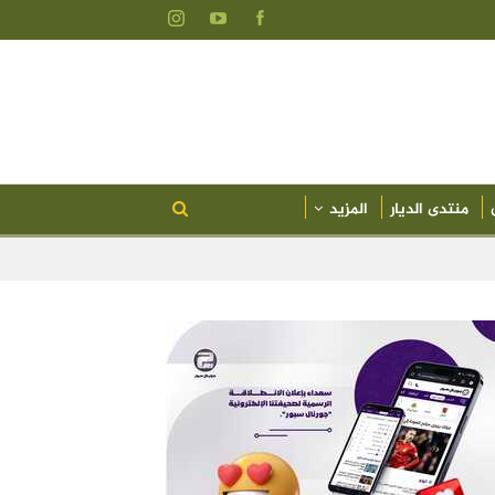
منتدى الديار
المزيد