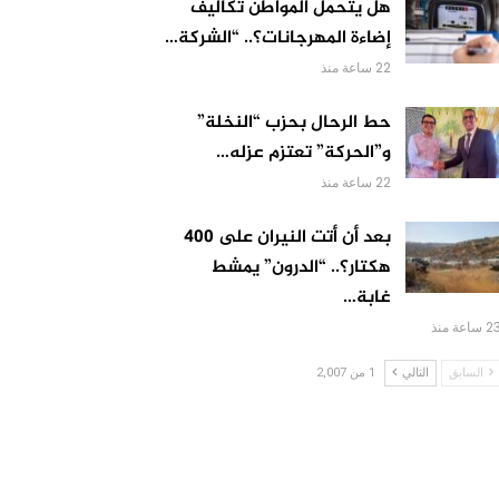
هل يتحمل المواطن تكاليف
إضاءة المهرجانات؟.. “الشركة…
22 ساعة منذ
حط الرحال بحزب “النخلة”
و”الحركة” تعتزم عزله…
22 ساعة منذ
بعد أن أتت النيران على 400
هكتار؟.. “الدرون” يمشط
غابة…
 ساعة منذ
السابق
التالي
1 من 2,007