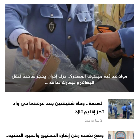
مواد غذائية مجهولة المصدر؟.. درك إفران يحجز شاحنة لنقل
البضائع والجمارك تداهم…
الصدمة.. وفاة شقيقتين بعد غرقهما في واد
تهز إقليم تازة
21 ساعة منذ
وضع نفسه رهن إشارة التحقيق والخبرة التقنية..