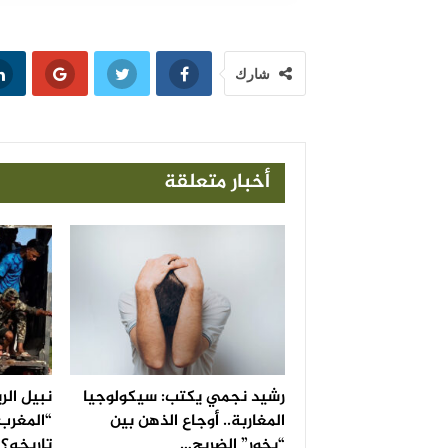
شارك
أخبار متعلقة
رشيد نجمي يكتب: سيكولوجيا
نبيل ال
المغاربة.. أوجاع الذهن بين
“المغرب
“بخور” الضريح…
تاريخه؟