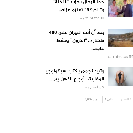
حط الرحال بحزب “النخلة”
و”الحركة” تعتزم عزله…
10 minutes منذ
بعد أن أتت النيران على 400
هكتار؟.. “الدرون” يمشط
غابة…
 minutes منذ
رشيد نجمي يكتب: سيكولوجيا
المغاربة.. أوجاع الذهن بين…
2 ساعتين منذ
السابق
التالي
1 من 2,007