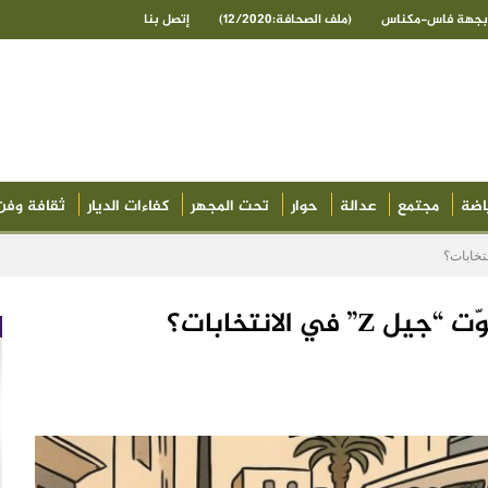
ى بجهة فاس-مكناس
(ملف الصحافة:12/2020)
إتصل بنا
اضة
مجتمع
عدالة
حوار
تحت المجهر
كفاءات الديار
ثقافة وفن
ي الانتخابات؟