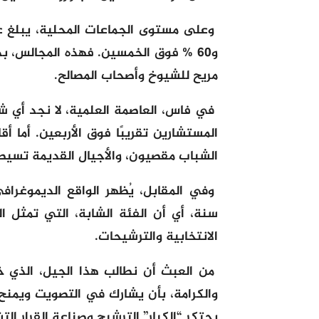
و60 % فوق الخمسين. فهذه المجالس، 
مريح للشيوخ وأصحاب المصالح.
في فاس، العاصمة العلمية، لا نجد أي شا
المستشارين تقريبًا فوق الأربعين. أما أق
الشباب مقصيون، والأجيال القديمة تسيطر
سنة، أي أن الفئة الشابة، التي تمثل ال
الانتخابية والترشيحات.
من العبث أن نطالب هذا الجيل، الذي خ
والكرامة، بأن يشارك في التصويت ويمنح 
يحتكر “الكبار” الترشيح وصناعة القرار ا