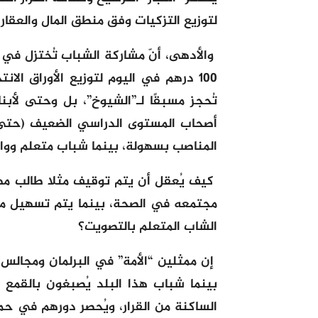
لتوزيع التزكيات وفق منطق المال والعقار و
والأدهى، أنّ مشاركة الشباب تُختزل في دو
100 درهم في اليوم لتوزيع الأوراق الا
تُحجز مسبقًا لـ”الشيوخ”، بل وحتى لأب
أصحاب المستوى الدراسي الضعيف (حتى 
المناصب بسهولة، بينما شباب متعلم وواع
كيف يُعقل أن يتم توقيف مثلا طالب م
مجتمعه في الصحة، بينما يتم تسهيل من
الشاب المتعلم بالتصويت؟
إن ممثلين “الأمة” في البرلمان ومجالس ا
بينما شباب هذا البلد يُصبغون بالقمع
الساكنة من القرار، ويُحصر دورهم في حمل 