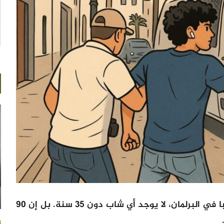
في جهة فاس-مكناس، الممثلة بـ37 نائبا في البرلمان، لا يوجد أي شاب دون 35 سنة. بل إن 90