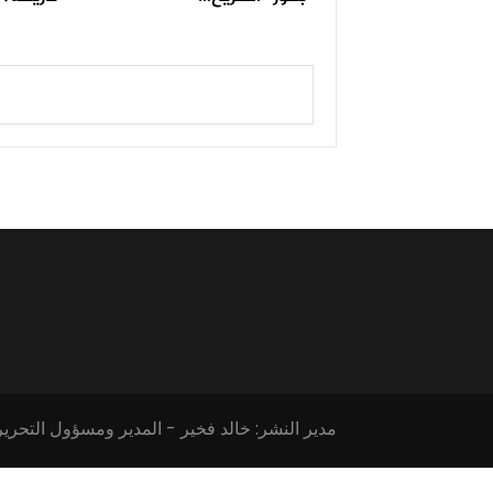
مدير النشر: خالد فخير - المدير ومسؤول التحرير