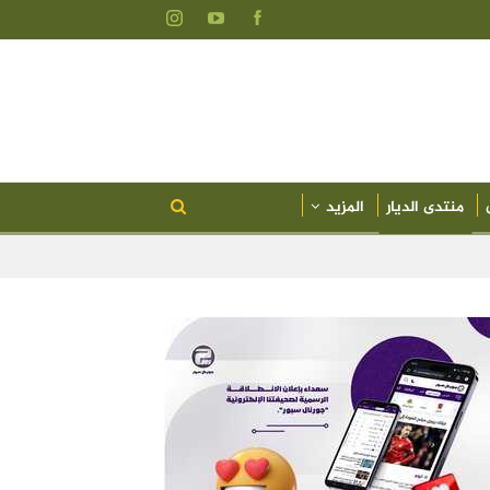
منتدى الديار
المزيد