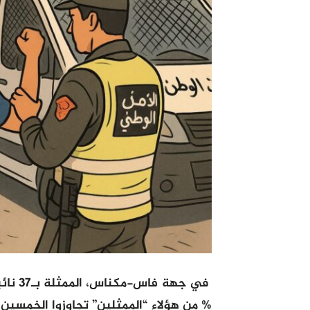
% من هؤلاء “الممثلين” تجاوزوا الخمسين.