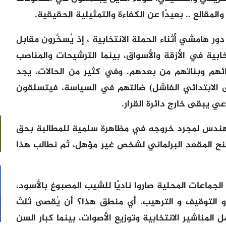
المقالع .. بعيدًا عن الكفاءة والتمثيلية الحقيقية.
ر هامشي أثناء الحملة الانتخابية ، إذ يُسخَّرون مقابل
نتخابية في الأزقة والأسواق، بينما الترشيحات والمناصب
نائهم وبناتهم من بعدهم. وفي كثير من الحالات، يجد
الابتدائي الفاشل) ضالتهم في السياسة، فيتسلقون
ي يبقى خارج دائرة القرار.
هندس لمجرد خروجه في مظاهرة سلمية للمطالبة بحق
ح المقعد البرلماني لشخص غير مؤهل، ثم نطالب هذا
لجماعات المحلية صاروا ناديًا للشيب المصبوغ بالأسود،
 و التوقيف و الترهيب. أي منطق هذا؟ أن يُقصى ثلث
المناشير الانتخابية وتوزيع الأصوات، بينما كبار السن