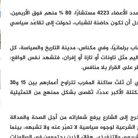
وعلى مستوى الجماعات المحلية، يبلغ عدد الأعضاء 4223 مستشارًا، 80 % منهم فوق الأربعين،
بدل أن تكون حاضنة للشباب، تحولت إلى تقاعُد سياسي
ب برلمانيًا، وفي مكناس، مدينة التاريخ والسياسة، كل
اليم مثل تاونات أو تازة أو إفران، فتشهد نفس الواقع:
55
 على القرار بلا منافس.
وفي المقابل، يُظهر الواقع الديموغرافي أن ثلث ساكنة المغرب تتراوح أعمارهم بين 15 و30
كتلة الأكبر عددًا، تُقصى بشكل ممنهج من التمثيلية
رج إلى الشارع يرفع شعاراته من أجل الصحة والعدالة
الشرعية لوجوه سياسية لا تعبّر عنه ولا تشبهه، بينما
لتشريعي والتنفيذي. هؤلاء الذين يجتمعون في الصالونات