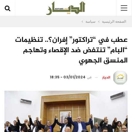
الصفحة الرئيسية
سياسة
عطب في “تراكتور” إفران؟.. تنظيمات
“البام” تنتفض ضد الإقصاء وتهاجم
المنسق الجهوي
الديار
في
03/01/2024 - 18:35