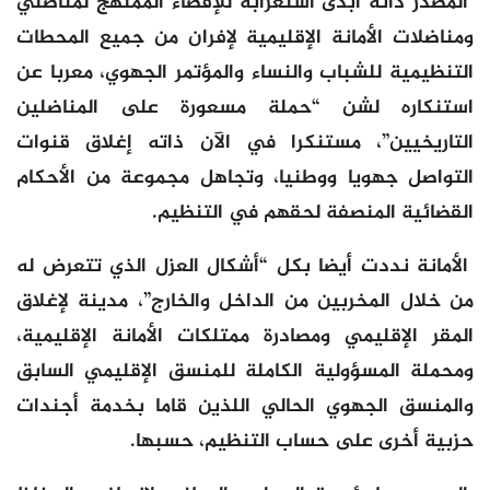
المصدر ذاته أبدى استغرابه للإقصاء الممنهج لمناضلي
ومناضلات الأمانة الإقليمية لإفران من جميع المحطات
التنظيمية للشباب والنساء والمؤتمر الجهوي، معربا عن
استنكاره لشن “حملة مسعورة على المناضلين
التاريخيين”، مستنكرا في الآن ذاته إغلاق قنوات
التواصل جهويا ووطنيا، وتجاهل مجموعة من الأحكام
القضائية المنصفة لحقهم في التنظيم.
الأمانة نددت أيضا بكل “أشكال العزل الذي تتعرض له
من خلال المخربين من الداخل والخارج”، مدينة لإغلاق
المقر الإقليمي ومصادرة ممتلكات الأمانة الإقليمية،
ومحملة المسؤولية الكاملة للمنسق الإقليمي السابق
والمنسق الجهوي الحالي اللذين قاما بخدمة أجندات
حزبية أخرى على حساب التنظيم، حسبها.