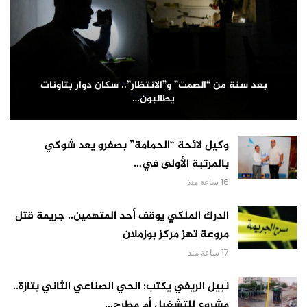
بعد سنة من “الصمت” و”الانتظار”.. سكان دوار بتاونات
يطالبون…
وكيل لائحة “الحمامة” بصفرو يعد شوكي
بالمرتبة الأولى في…
16 ساعة منذ
الدرك الملكي يوقف أحد المتهمين.. جريمة قتل
مروعة تهز مركز بوزملان
17 ساعة منذ
نبيل الريفي يكتب: الحي الصناعي الثاني بتازة..
مشروع للتشغيل أم مطرح…