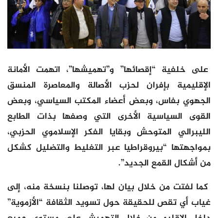
على خلفية “إقصائها” و”تهميشها”، اتهمت الأمانة
الإقليمية بإفران لحزب الأصالة والمعاصرة المنسق
الجهوي بفاس، وبعض أعضاء المكتب السياسي، وبعض
القوى السياسية الأخرى التي وصفها بذات الطابع
الليبرالي المتوحش وبقايا الفكر الإسلاموي الحزبي،
بمواجهتها “بيروقراطيا عبر التغليط والتضليل كشكل
من أشكال القمع الجديد”.
كما لفتت من خلال بيان لها، توصلنا بنسخة منه، إلى
غياب أي تقص للحقيقة حول تسويد الثقافة “الأزموية”