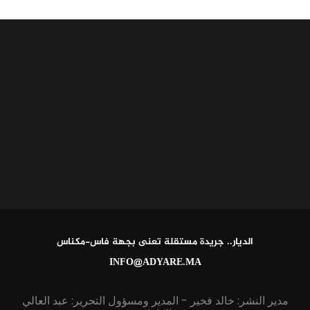
الديار.. جريدة مستقلة تعنى بجهة فاس-مكناس
INFO@ADYARE.MA
مدير النشر: خالد فخير - المدير ومسؤول التحرير: عبد العالي