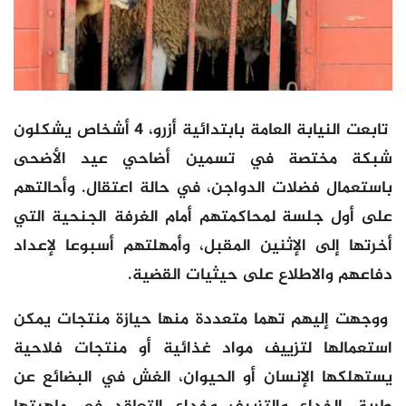
تابعت النيابة العامة بابتدائية أزرو، 4 أشخاص يشكلون
شبكة مختصة في تسمين أضاحي عيد الأضحى
باستعمال فضلات الدواجن، في حالة اعتقال. وأحالتهم
على أول جلسة لمحاكمتهم أمام الغرفة الجنحية التي
أخرتها إلى الإثنين المقبل، وأمهلتهم أسبوعا لإعداد
دفاعهم والاطلاع على حيثيات القضية.
ووجهت إليهم تهما متعددة منها حيازة منتجات يمكن
استعمالها لتزييف مواد غذائية أو منتجات فلاحية
يستهلكها الإنسان أو الحيوان، الغش في البضائع عن