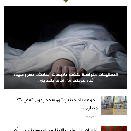
التحقيقات متواصلة لكشف ملابسات الحادث.. مصرع سيدة
أثناء عودتها من زفاف بالطريق…
“جمعة بلا خطيب” ومسجد بدون “فقيه”؟..
مصلون…
1 يوم منذ
قال إن الخدمات بالأطلس المتوسط يجب أن