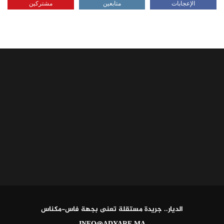
الإعجابات
متابعين
مشتركين
الديار.. جريدة مستقلة تعنى بجهة فاس-مكناس