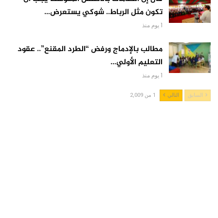
تكون مثل الرباط.. شوكي يستعرض…
1 يوم منذ
مطالب بالإدماج ورفض “الطرد المقنع”.. عقود
التعليم الأولي…
1 يوم منذ
السابق
التالي
1 من 2,009