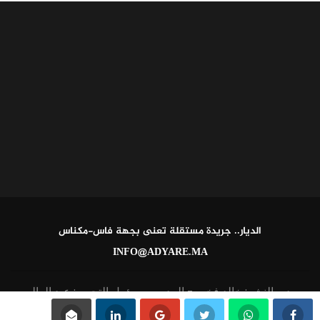
الديار.. جريدة مستقلة تعنى بجهة فاس-مكناس
INFO@ADYARE.MA
مدير النشر: خالد فخير - المدير ومسؤول التحرير: عبد العالي
القاطي