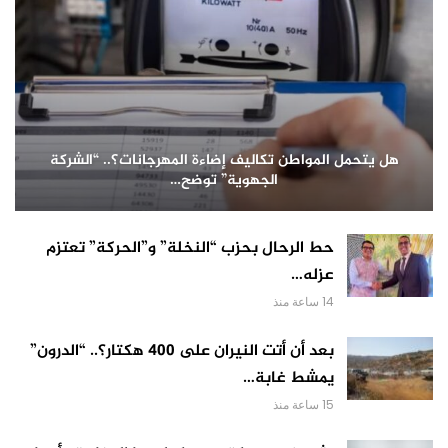
هل يتحمل المواطن تكاليف إضاءة المهرجانات؟.. “الشركة
الجهوية” توضح…
حط الرحال بحزب “النخلة” و”الحركة” تعتزم
عزله…
14 ساعة منذ
بعد أن أتت النيران على 400 هكتار؟.. “الدرون”
يمشط غابة…
15 ساعة منذ