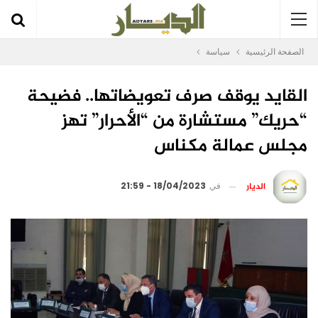
الصفحة الرئيسية
سياسة
القايد يوقف صرف تعويضاتها.. فضيحة
“حريك” مستشارة من “الأحرار” تهز
مجلس عمالة مكناس
الديار
في
18/04/2023 - 21:59