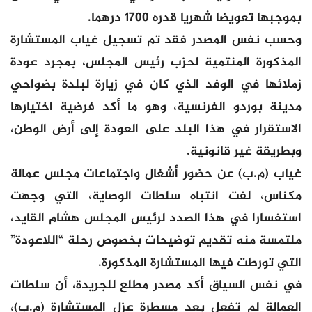
بموجبها تعويضا شهريا قدره 1700 درهما.
وحسب نفس المصدر فقد تم تسجيل غياب المستشارة
المذكورة المنتمية لحزب رئيس المجلس، بمجرد عودة
زملائها في الوفد الذي كان في زيارة لبلدة بضواحي
مدينة بوردو الفرنسية، وهو ما أكد فرضية اختيارها
الاستقرار في هذا البلد على العودة إلى أرض الوطن،
وبطريقة غير قانونية.
غياب (م.ب) عن حضور أشغال واجتماعات مجلس عمالة
مكناس، لفت انتباه سلطات الوصاية، التي وجهت
استفسارا في هذا الصدد لرئيس المجلس هشام القايد،
ملتمسة منه تقديم توضيحات بخصوص رحلة “اللاعودة”
التي تورطت فيها المستشارة المذكورة.
في نفس السياق أكد مصدر مطلع للجريدة، أن سلطات
العمالة لم تفعل بعد مسطرة عزل المستشارة (م.ب)،