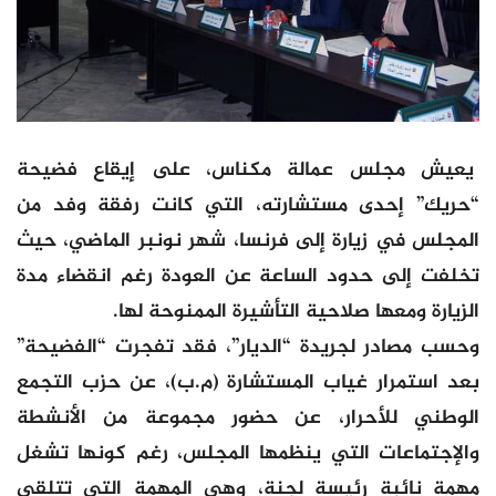
يعيش مجلس عمالة مكناس، على إيقاع فضيحة
“حريك” إحدى مستشارته، التي كانت رفقة وفد من
المجلس في زيارة إلى فرنسا، شهر نونبر الماضي، حيث
تخلفت إلى حدود الساعة عن العودة رغم انقضاء مدة
الزيارة ومعها صلاحية التأشيرة الممنوحة لها.
وحسب مصادر لجريدة “الديار”، فقد تفجرت “الفضيحة”
بعد استمرار غياب المستشارة (م.ب)، عن حزب التجمع
الوطني للأحرار، عن حضور مجموعة من الأنشطة
والإجتماعات التي ينظمها المجلس، رغم كونها تشغل
مهمة نائبة رئيسة لجنة، وهي المهمة التي تتلقى