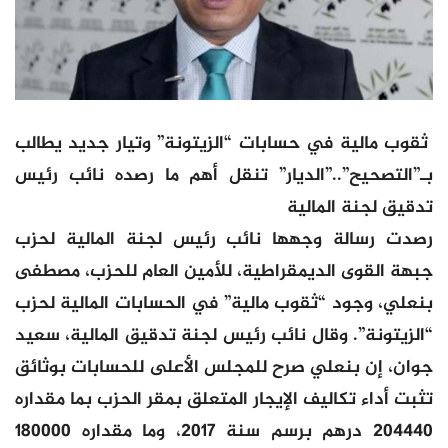
ثقوب مالية في حسابات “الزيتونة” وتيار جديد يطالب
بـ”التصحيح”..”الديار” تنقل أهم ما رصده نائب رئيس
تدقيق لجنة المالية
رصدت رسالة وجهها نائب رئيس لجنة المالية لحزب
جبهة القوى الديمقراطية، للأمين العام للحزب، مصطفى
بنعلي، وجود “ثقوب مالية” في الحسابات المالية لحزب
“الزيتونة”. وقال نائب رئيس لجنة تدقيق المالية، سعيد
جوان، إن بنعلي صرح للمجلس الأعلى للحسابات بوثائق
تثبت أداء تكاليف الإيجار المتعلق بمقر الحزب بما مقداره
204440 درهم برسم سنة 2017، وما مقداره 180000