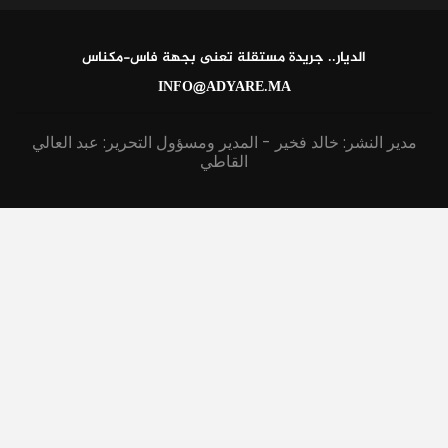
الديار.. جريدة مستقلة تعنى بجهة فاس-مكناس
INFO@ADYARE.MA
مدير النشر: خالد فخير - المدير ومسؤول التحرير: عبد العالي
القاطي