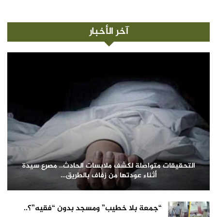
آخر الأخبار
التحقيقات متواصلة لكشف ملابسات الحادث.. مصرع سيدة
أثناء عودتها من زفاف بالطريق…
“جمعة بلا خطيب” ومسجد بدون “فقيه”؟..