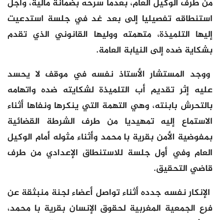
من طرف الوكيل العام، بعدما سرحه بضمانة مالية، وأجل
استنطاقه تفصيليا إلى بعد غد في جلسة استدعيت
إليها التلميذة، متهمته ووليها القانوني الذي تقدم
بشكاية ضده إلى النيابة العامة.
ووجد المستشار الأستاذ نفسه في موقف لا يحسد
عليه إثر تقديم أب التلميذة لشكايته ضده واتهامه
بالتحرش بابنته، وهي التهمة التي ينكرها ونفاها أثناء
الاستماع إليه تمهيديا من طرف الشرطة القضائية
بمفوضية الأمن بقرية با محمد وأثناء مثوله أمام الوكيل
العام وفي أول جلسة للاستنطاق الإعدادي من طرف
قاضي التحقيق.
الإنكار نفسه جدده أثناء تواصل أعضاء لجنة منبثقة عن
فرع الجمعية المغربية لحقوق الإنسان بقرية با محمد،