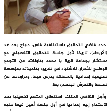
حدد قاضي التحقيق باستئنافية فاس، صباح بعد غد
(الأربعاء)، تاريخا لأول جلسة للتحقيق التفصيلي مع
مستشار بجماعة قرية با محمد بتاونات، عن التجمع
الوطني للأحرار، للاشتباه في تغريره بتلميذته بمؤسسة
تعليمية إعدادية بالمنطقة يدرس فيها، ومراودتها عن
نفسها والتحرش الجنسي بها.
وأجل القاضي المكلف استنطاق المتهم تفصيليا بعد
الاستماع إليه إعداديا في أول جلسة أحيل فيها عليه