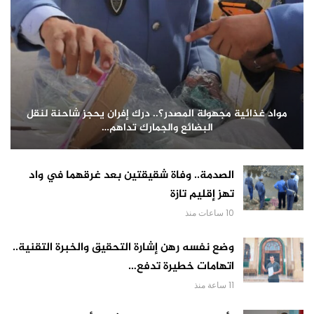
مواد غذائية مجهولة المصدر؟.. درك إفران يحجز شاحنة لنقل
البضائع والجمارك تداهم…
الصدمة.. وفاة شقيقتين بعد غرقهما في واد
تهز إقليم تازة
10 ساعات منذ
وضع نفسه رهن إشارة التحقيق والخبرة التقنية..
اتهامات خطيرة تدفع…
11 ساعة منذ