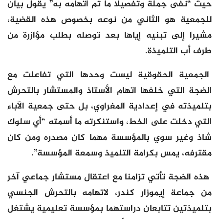
حيث “نفى جملة وتفصيلا ما تم اتهامه به” يقول بيان
للجمعية هو الثاني من نوعه بخصوص هذه القضية،
مشيرا إلى تبنيه إياها بعد توصله بطلب مؤازرة من
طرف أب التلميذة.
الجمعية الحقوقية ليست وحدها التي تفاعلت مع
الضجة التي خلفها اتهام الأستاذ والمستشار بالتحرش
بتلميذته في إعدادية المغراوي، بل حتى جمعية الآباء
التي دخلت على الخط، واستنكرته ما أسمته “أي سلوك
شاذ وغير سوي بالمؤسسة مهما كان مصدره ومن كان
مقترفه، يمس بكرامة التلميذ وسمعة المؤسسة”.
هذه الضجة تأتي تزامنا مع اعتقال مستشار جماعي آخر
من جماعة إيموزار كندر، لاتهامه بالتحرش الجنسي
بتلميذتين تتابعان دراستهما بمؤسسة تعليمية يشتغل