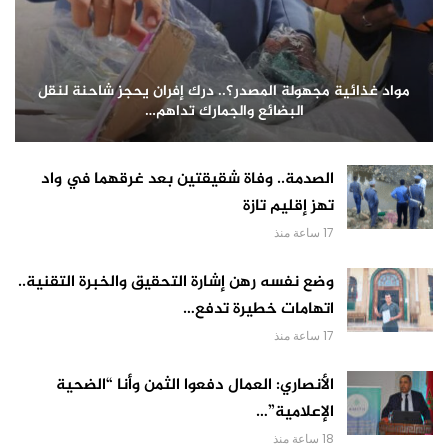
مواد غذائية مجهولة المصدر؟.. درك إفران يحجز شاحنة لنقل
البضائع والجمارك تداهم…
الصدمة.. وفاة شقيقتين بعد غرقهما في واد
تهز إقليم تازة
17 ساعة منذ
وضع نفسه رهن إشارة التحقيق والخبرة التقنية..
اتهامات خطيرة تدفع…
17 ساعة منذ
الأنصاري: العمال دفعوا الثمن وأنا “الضحية
الإعلامية”…
18 ساعة منذ