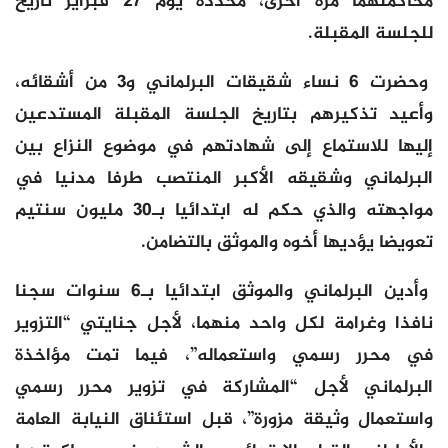
محاكمتهما مرة أخرى، محددة يوم 27 فبراير تاريخ
للجلسة المقبلة.
وحضرت 6 نساء شقيقات البرلماني و3 من أشقائه،
وأعيد تذكيرهم بتاريخ الجلسة المقبلة المستدعين
إليها للاستماع إلى شهادتهم في موضوع النزاع بين
البرلماني وشقيقه الأكبر المنتصب طرفا مدنيا في
مواجهته والذي حكم له ابتدائيا بـ30 مليون سنتيم
تعويضا يؤديها أخوه والموثق بالتضامن.
وأدين البرلماني والموثق ابتدائيا بـ6 سنوات سجنا
نافذا وغرامة لكل واحد منهما، لأجل جنايتي “التزوير
في محرر رسمي واستعماله”، فيما تمت مؤاخذة
البرلماني لأجل “المشاركة في تزوير محرر رسمي
واستعمال وثيقة مزورة”، قبل استئناق النيابة العامة