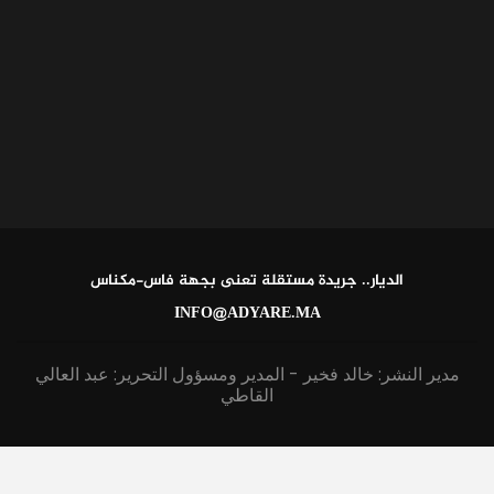
الديار.. جريدة مستقلة تعنى بجهة فاس-مكناس
INFO@ADYARE.MA
مدير النشر: خالد فخير - المدير ومسؤول التحرير: عبد العالي
القاطي