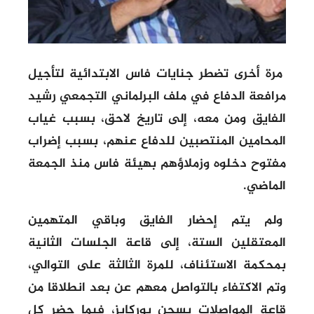
مرة أخرى تضطر جنايات فاس الابتدائية لتأجيل
مرافعة الدفاع في ملف البرلماني التجمعي رشيد
الفايق ومن معه، إلى تاريخ لاحق، بسبب غياب
المحامين المنتصبين للدفاع عنهم، بسبب إضراب
مفتوح دخلوه وزملاؤهم بهيئة فاس منذ الجمعة
الماضي.
ولم يتم إحضار الفايق وباقي المتهمين
المعتقلين الستة، إلى قاعة الجلسات الثانية
بمحكمة الاستئناف، للمرة الثالثة على التوالي،
وتم الاكتفاء بالتواصل معهم عن بعد انطلاقا من
قاعة المواصلات بسجن بوركايز، فيما حضر كل