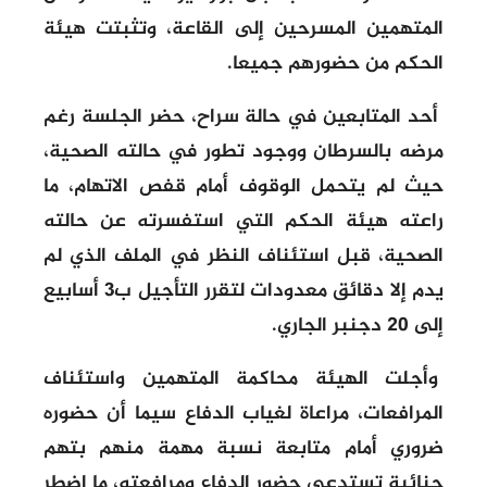
المتهمين المسرحين إلى القاعة، وتثبتت هيئة
الحكم من حضورهم جميعا.
أحد المتابعين في حالة سراح، حضر الجلسة رغم
مرضه بالسرطان ووجود تطور في حالته الصحية،
حيث لم يتحمل الوقوف أمام قفص الاتهام، ما
راعته هيئة الحكم التي استفسرته عن حالته
الصحية، قبل استئناف النظر في الملف الذي لم
يدم إلا دقائق معدودات لتقرر التأجيل ب3 أسابيع
إلى 20 دجنبر الجاري.
وأجلت الهيئة محاكمة المتهمين واستئناف
المرافعات، مراعاة لغياب الدفاع سيما أن حضوره
ضروري أمام متابعة نسبة مهمة منهم بتهم
جنائية تستدعي حضور الدفاع ومرافعته، ما اضطر