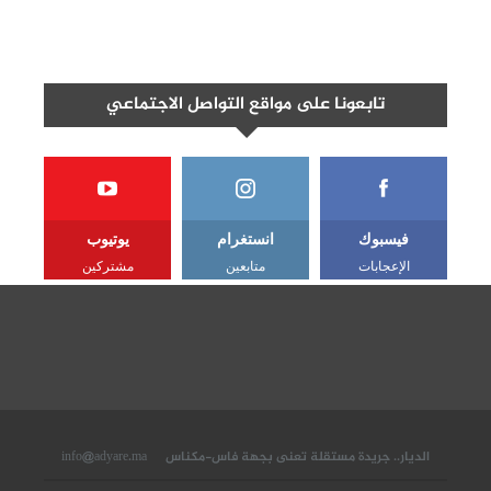
تابعونا على مواقع التواصل الاجتماعي
فيسبوك
انستغرام
يوتيوب
الإعجابات
متابعين
مشتركين
الديار.. جريدة مستقلة تعنى بجهة فاس-مكناس
info@adyare.ma