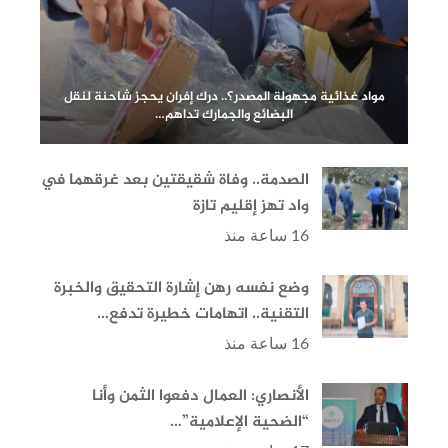
مواد غذائية مجهولة المصدر؟.. درك إفران يحجز شاحنة لنقل
البضائع والجمارك تداهم…
الصدمة.. وفاة شقيقتين بعد غرقهما في
واد تهز إقليم تازة
16 ساعة منذ
وضع نفسه رهن إشارة التحقيق والخبرة
التقنية.. اتهامات خطيرة تدفع…
16 ساعة منذ
الأنصاري: العمال دفعوا الثمن وأنا
“الضحية الإعلامية”…