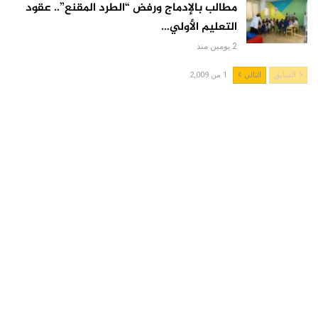
مطالب بالإدماج ورفض “الطرد المقنع”.. عقود
التعليم الأولي…
2 يومين منذ
السابق
التالي
1 من 2,009