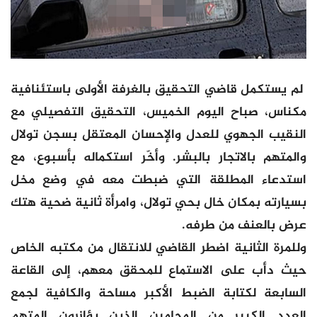
لم يستكمل قاضي التحقيق بالغرفة الأولى باستئنافية
مكناس، صباح اليوم الخميس، التحقيق التفصيلي مع
النقيب الجهوي للعدل والإحسان المعتقل بسجن تولال
والمتهم بالاتجار بالبشر. وأخّر استكماله بأسبوع، مع
استدعاء المطلقة التي ضبطت معه في وضع مخل
بسيارته بمكان خال بحي تولال، وامرأة ثانية ضحية هتك
عرض بالعنف من طرفه.
وللمرة الثانية اضطر القاضي للانتقال من مكتبه الخاص
حيث دأب على الاستماع للمحقق معهم، إلى القاعة
السابعة لكتابة الضبط الأكبر مساحة والكافية لجمع
العدد الكبير من المحامين الذين يؤازرون المتهم