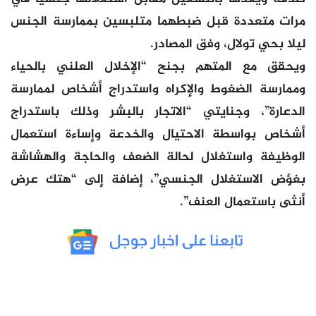
مرات متعددة قبل ضبطهما متلبسين بممارسة الجنس
ليلا بحي تولال، وفق المصادر.
ويحقق مع المتهم بجنح “الإخلال العلني بالحياء
وممارسة الضغوط والإكراه واستدراج أشخاص لممارسة
الدعارة”، وجنايتي “الاتجار بالبشر وذلك باستدراج
أشخاص بواسطة الاحتيال والخدعة وإساءة استعمال
الوظيفة واستغلال لحالة الضعف والحاجة والهشاشة
بغؤض الاستغلال الجنسي”، إضافة إلى “هتك عرض
أنثى باستعمال العنف”.