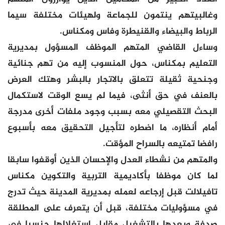
وغالبيتهم ينتمون للجماعة ولهيئات مختلفة سيما
الرباط والبيضاء والقنيطرة وفاس ومكناس.
وساءل القاضي المتهم الموظف المسؤول بمديرية
التعليم بمكناس، حول المنسوب إليه من تهم جنائية
وجنحية ثقيلة تتعلق بالاتجار بالبشر وهتك العرض
بالعنف في حق أنثى، فيما لم يسع الوقت لاستكمال
البحث التقصيلي معه بسبب وجود ملفات أخرى مدرجة
أمام أنظاره، ما اضطره لتأجيل التحقيق معه بأسبوع
رافضا تمتيعه بالسراح المؤقت.
والمتهم من نشطاء العدل والإحسان الذين أوقفوا سابقا
لما كان موظفا بأكاديمية التربية والتكوين مكناس
تافيلالت قبل إرجاعه لعمله بمديرية المدينة حيث تدرج
في مسؤوليات مختلفة، قبل أن يتعرف على المطلقة
صدفة ويعدها بالتشغيل مقابل استغلالها جنسيا في