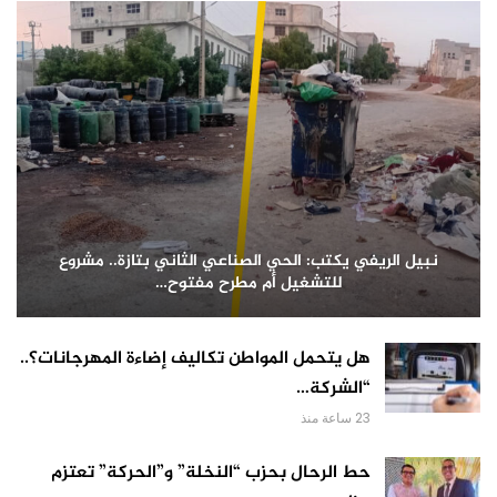
نبيل الريفي يكتب: الحي الصناعي الثاني بتازة.. مشروع
للتشغيل أم مطرح مفتوح…
هل يتحمل المواطن تكاليف إضاءة المهرجانات؟..
“الشركة…
23 ساعة منذ
حط الرحال بحزب “النخلة” و”الحركة” تعتزم