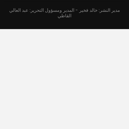
مدير النشر: خالد فخير - المدير ومسؤول التحرير: عبد العالي
القاطي