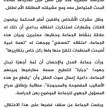
الحراسة النظرية منذ أول أمس قبل تمديدها لفائدة
البحث المتواصل معه ومع عشيقته المطلقة الأم لطفل.
وظل عشرات الأشخاص واقفين أمام المحكمة يرفعون
لافتات وشعارات استنكرت اعتقاله بداعي أن ذلك له
علاقة بنشاط الجماعة وحظرها، معتبرين وبيان هذه
الجماعة، اعتقاله “تعسفي” ووجهت له “تهمة غبية
أصبحت المنظمات تتقزز منها ولها ركن خاص بتقاريرها”
ورأت جماعة العدل والإحسان أن ثمة أجهزة تبذل
جهودا “جبارة” لتلطيخ سمعة معارضيها وبينهم
الجماعة، داعية إعمال صوت العقل وأن “يقطع مع هذه
الأساليب المفضوحة والممجوجة”، مطالبة بإطلاق سراح
المسؤول الجهوي للجماعة الموضوع رهن الحراسة.
ورفعت الجماعة من سقف غضبها على هذا الاعتقال،