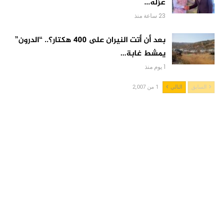
عزله…
23 ساعة منذ
بعد أن أتت النيران على 400 هكتار؟.. “الدرون”
يمشط غابة…
1 يوم منذ
السابق
التالي
1 من 2,007