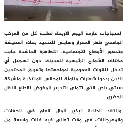
احتجاجات عارمة اليوم الاربعاء لطلبة كل من المركب
الجامعي ظهر المهراز وسايس للتنديد بغلاء المعيشة
وتدهور الأوضاع الاجتماعية. التظاهرة الحاشدة جابت
مختلف الشوارع الرئيسية للمدينة، دون تسجيل أي
تدخل للقوات العمومية لمواجهتها وتفريق المحتجين
الذين رددوا شعارات مناوئة للمجالس المنتخبة ولشركة
سيتي باص التي تتولى التدبير المفوض لقطاع النقل
الحضري.
وانتقد الطلبة تبذير المال العام في الحفلات
والمهرجانات، في وقت تعاني فيه فئات واسعة من