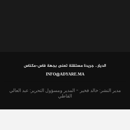
الديار.. جريدة مستقلة تعنى بجهة فاس-مكناس
INFO@ADYARE.MA
مدير النشر: خالد فخير - المدير ومسؤول التحرير: عبد العالي
القاطي