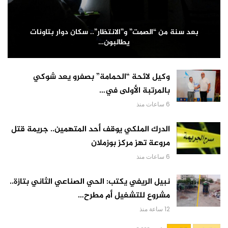
بعد سنة من “الصمت” و”الانتظار”.. سكان دوار بتاونات
يطالبون…
وكيل لائحة “الحمامة” بصفرو يعد شوكي
بالمرتبة الأولى في…
6 ساعات منذ
الدرك الملكي يوقف أحد المتهمين.. جريمة قتل
مروعة تهز مركز بوزملان
6 ساعات منذ
نبيل الريفي يكتب: الحي الصناعي الثاني بتازة..
مشروع للتشغيل أم مطرح…
12 ساعة منذ