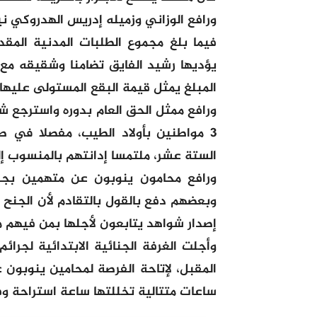
ورافع الوزاني وزميله إدريس الهدروكي ني
يؤديها رشيد الفايق تضامنا وشقيقه مع
المبلغ يمثل قيمة البقع المستولى عليها
ورافع ممثل الحق العام بدوره واسترجع ش
3 مواطنين بأولاد الطيب، مفصلا في طب
الستة عشر، ملتمسا إدانتهم بالمنسوب إل
ورافع محامون ينوبون عن متهمين بجنح
إصدار شواهد يتابعون لأجلها بمن فيهم 
وأجلت الغرفة الجنائية الابتدائية لجرائ
ساعات متتالية تخللتها ساعة استراحة و