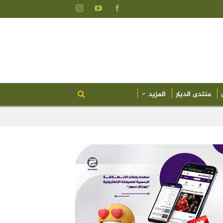
منتدى الديار
المزيد