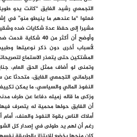
التجمعي رشيد الفايق “كانت يدو طويل
فعلوا “ما عندهم ما ينيطو منو” في إشا
مشيرا إلى حفظ عدة شكايات ضده وشقيق
وأوضح أن أكثر من 40 
لأسباب أخرى دون ذكر نوعيتها وطبيع
المشتكين حتى يتعذر الاستماع لتصريحاته
وتمنى لو أضاف ممثل الحق العام، جنا
البرلماني التجمعي الفايق، متحدثا ع
النفوذ المالي والسياسي، ما يمكن تكييفه
وزكى ما قاله زميله دفاعا عن طرف مدني،
أن الفايق حولها محمية له يتصرف فيها 
أملاك الناس بقوة النفوذ والعنف، أمام 
رغم أن لهم يد طولى في إصدار كل الشواه
كان منحها يخضع للابتزاز بالطريقة نفسها