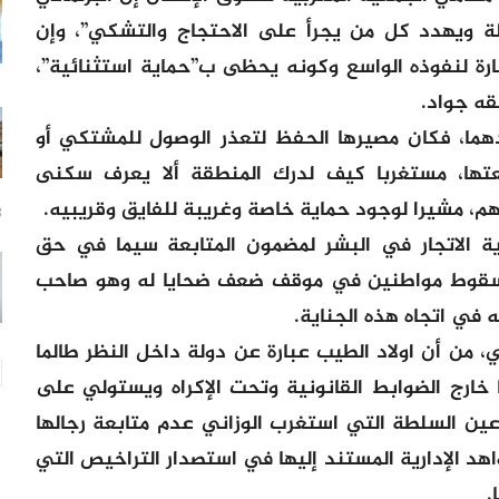
ة ويهدد كل من يجرأ على الاحتجاج والتشكي”، وإن
رة لنفوذه الواسع وكونه يحظى ب”حماية استثنائية”،
ه جواد.
شكاية قدمت ضدهما، فكان مصيرها الحفظ لتعذر الوصول للمشتكي أو
تها، مستغربا كيف لدرك المنطقة ألا يعرف سكنى
م، مشيرا لوجود حماية خاصة وغريبة للفايق وقريبيه.
3 س
ية الاتجار في البشر لمضمون المتابعة سيما في حق
ن سقوط مواطنين في موقف ضعف ضحايا له وهو صاحب
 في اتجاه هذه الجناية.
 من أن اولاد الطيب عبارة عن دولة داخل النظر طالما
خارج الضوابط القانونية وتحت الإكراه ويستولي على
أعين السلطة التي استغرب الوزاني عدم متابعة رجالها
د الإدارية المستند إليها في استصدار التراخيص التي
.