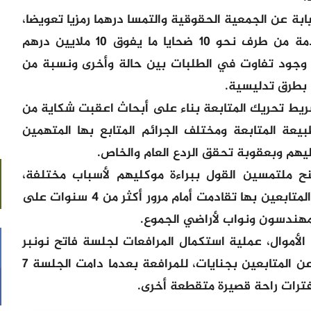
ابة عن الجمعية الحقوقية والتمسا درهما رمزيا تعويضا،
فيما بلغ مجموع الطلبات المدنية المقدمة من طرف نحو 10 ضحايا ما يفوق 10 ملايين درهم
 وجود تفاوت في الطلبات بين حالة وأخرى ونسبة من
 بطرق تدليسية.
ريط تحريك المتابعة بناء على أبحاث اعقبت شكاية من
يعة المتابعة ومختلف الجرائم المتابع بها المتهمين
يهم وبعقوبة تحقق الردع العام والخاص.
 ملتمسين القول ببراءة موكليهم لأسباب مختلفة،
وبعضهم دفع بالقول بالتقادم لأن الجنح المتابعين بها تقادمت أمام مرور أكثر من 4 سنوات على
مهندسون ونواب لأراضي الجموع.
م الأموال، عملية استكمال المرافعات لجلسة فاتح نونبر
المقبل، لإتاحة الفرصة لمحامين ينوبون عن المتابعين بجنايات، للمرافعة بعدما دامت الجلسة 7
فترات راحة قصيرة متقطعة أخرى.