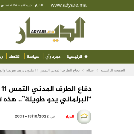
www.adyare.ma
الديار.. جريدة مستقلة تعن
الرئيسية
مجرد رأي
سياسة
اقتصاد
ري
الصفحة الرئيسية
عدالة
دفاع الطرف المدني التمس 11 مليون درهم تعويضا والوزاني: “البرلماني يدو طويلة”.. هذه تفاصيل محاكمة الفايق ومن معه
د
“البرلماني يدو طويلة”.. هذه
الديار
في
18/10/2022 - 20:11