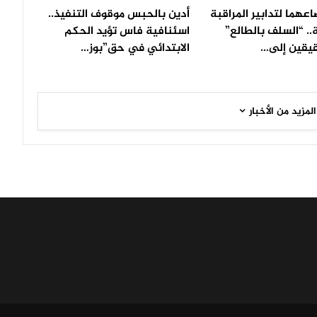
عهما لتدابير المراقبة
أدين بالحبس موقوف التنفيذ..
.. “السلف بالطالع”
اسئنافية فاس تؤيد الحكم
يقين إلى…
الابتدائي في حق”بوز…
المزيد من الأخبار