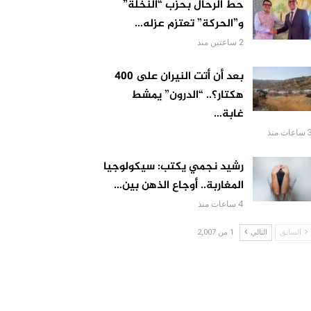
حط الرحال بحزب “النخلة”
و”الحركة” تعتزم عزله…
2 ساعتين منذ
بعد أن أتت النيران على 400
هكتار؟.. “الدرون” يمشط
غابة…
اعات منذ
رشيد نجمي يكتب: سيكولوجيا
المغاربة.. أوجاع الذهن بين…
4 ساعات منذ
السابق
التالي
1 من 2,007