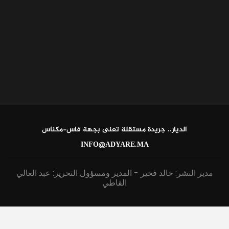
الديار.. جريدة مستقلة تعنى بجهة فاس-مكناس
INFO@ADYARE.MA
مدير النشر: خالد فخير - المدير ومسؤول التحرير: عبد العالي
القاطي