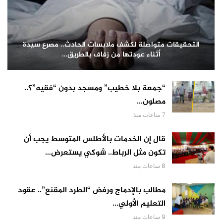
التحقيقات متواصلة لكشف ملابسات الحادث.. مصرع سيدة
أثناء عودتها من زفاف بالطريق…
“جمعة بلا خطيب” ومسجد بدون “فقيه”؟..
مصلون…
7 ساعات منذ
قال إن الخدمات بالأطلس المتوسط يجب أن
تكون مثل الرباط.. شوكي يستعرض…
8 ساعات منذ
مطالب بالإدماج ورفض “الطرد المقنع”.. عقود
التعليم الأولي…
9 ساعات منذ