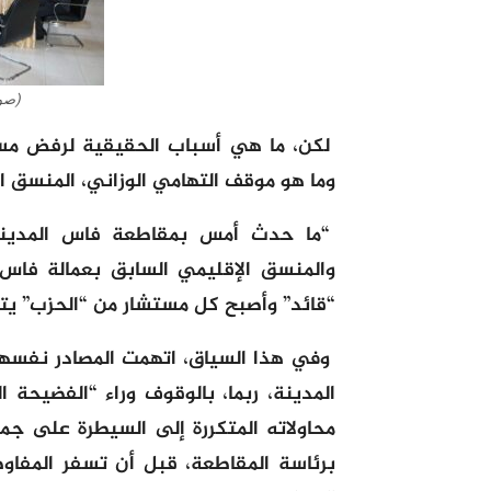
(صور
لكن، ما هي أسباب الحقيقية لرفض مست
وما هو موقف التهامي الوزاني، المنسق ا
“ما حدث أمس بمقاطعة فاس المدينة، 
والمنسق الإقليمي السابق بعمالة فاس”
“قائد” وأصبح كل مستشار من “الحزب” ي
وفي هذا السياق، اتهمت المصادر نفسها
المدينة، ربما، بالوقوف وراء “الفضيحة
محاولاته المتكررة إلى السيطرة على جم
برئاسة المقاطعة، قبل أن تسفر المفاو