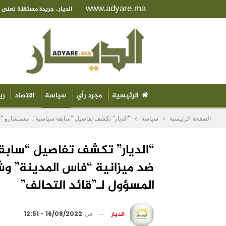
www.adyare.ma
الديار.. جريدة مستقلة تعن
الرئيسية
مجرد رأي
سياسة
اقتصاد
ري
الصفحة الرئيسية
سياسة
“الديار” تكشف تفاصيل “سابقة سياسية”.. مستشارو “ال
“الديار” تكشف تفاصيل “سابقة
ضد ميزانية “فاس المدينة” وش
المسؤول لـ”قائد التحالف”
الديار
في
16/08/2022 - 12:51