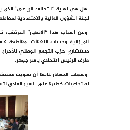
هل هي نهاية “التحالف الرباعي” الذي ي
لجنة الشؤون المالية والاقتصادية لمقاطعة فا
وعن أسباب هذا “الانهيار” المرتقب، ق
الميزانية وحساب النفقات لمقاطعة فا
مستشاري حزب التجمع الوطني للأحرار، ا
طرف الرئيس الاتحادي ياسر جوهر.
وسجلت المصادر ذاتها أن تصويت مستشاري
له تداعيات خطيرة على السير العادي لت