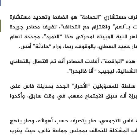
 طرف مستشاري “الحمامة” هو الضغط وتهديد مستشارة
بـ”نعم” والالتزام مع التحالف”، تضيف مصادر جريدة
ر النية المبيتة لمحركي هذا “التمرد”، مجددة اتهام
ار حميد السطي، بالوقوف، ربما، وراء “حادثة” أمس.
ه “الواقعة”، أفادت المصادر أنه تم الاتصال بالتهامي
شمالية، ليجيب: “أنا فالبحر!”.
ا سلطة للمسؤولين “الأحرار” الجدد بمدينة فاس على
زة أنه سبق الاجتماع معهم، في وقت سابق، وأكدوا
ة فاس التجمعي، صار يتصرف حسب أهوائه، وصار ينهج
اب المشكلة للتحالف بمجلس جماعة فاس، حيث يقرب