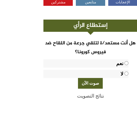
الإعجابات
متابعين
مشتركين
إستطلاع الرأي
هل أنت مستعد/ة لتلقي جرعة من اللقاح ضد
فيروس كورونا؟
نعم
لا
نتائج التصويت