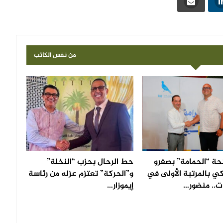
من نفس الكاتب
حة “الحمامة” بصفرو
حط الرحال بحزب “النخلة”
ي بالمرتبة الأولى في
و”الحركة” تعتزم عزله من رئاسة
ات.. منضور…
إيموزار…