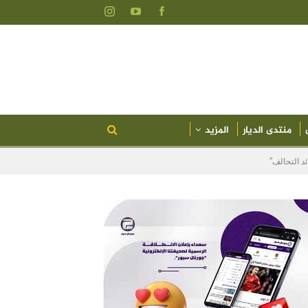
منتدى الديار
المزيد
د التحالف”