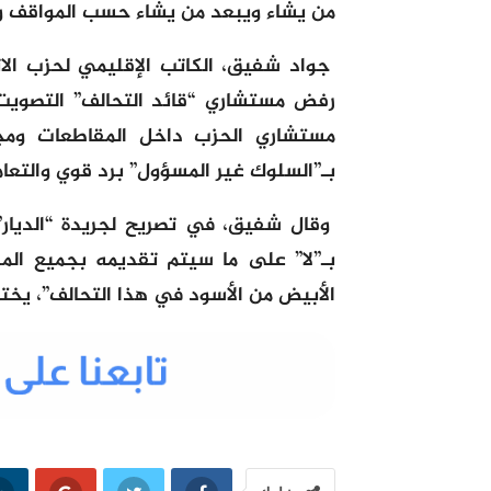
من يشاء ويبعد من يشاء حسب المواقف وا
جواد شفيق، الكاتب الإقليمي لحزب ال
رفض مستشاري “قائد التحالف” التصويت
مستشاري الحزب داخل المقاطعات ومجل
بـ”السلوك غير المسؤول” برد قوي والتعام
وقال شفيق، في تصريح لجريدة “الديار
بـ”لا” على ما سيتم تقديمه بجميع ال
الأبيض من الأسود في هذا التحالف”، يخ