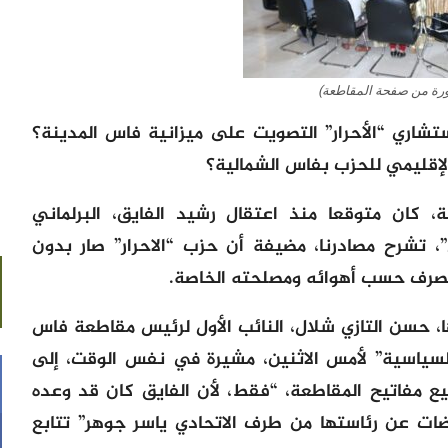
ة من صفحة المقاطعة)
شاري “الأحرار” التصويت على ميزانية فاس المدينة؟
لإقليمي للحزب بفاس الشمالية؟
كان متوقعا منذ اعتقال رشيد الفايق، البرلماني
، تشرح مصادرنا، مضيفة أن حزب “الاحرار” صار بدون
تصرف حسب أهوائه ومصلحته الخاصة.
، حسن التازي شلال، النائب الأول لرئيس مقاطعة فاس
 السياسية” لأمس الاثنين، مشيرة في نفس الوقت، إلى
يع مفاتيح المقاطعة، “فقط، لأن الفايق كان قد وعده
ضات عن رئاستها من طرف الاتحادي ياسر جوهر” تتابع