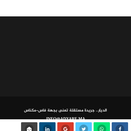
الديار.. جريدة مستقلة تعنى بجهة فاس-مكناس
INFO@ADYARE.MA