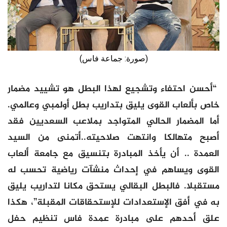
(صورة: جماعة فاس)
“أحسن احتفاء وتشجيع لهذا البطل هو تشييد مضمار
خاص بألعاب القوى يليق بتداريب بطل أولمبي وعالمي.
أما المضمار الحالي المتواجد بملاعب السعديين فقد
أصبح متهالكا وانتهت صلاحيته..أتمنى من السيد
العمدة .. أن يأخذ المبادرة بتنسيق مع جامعة ألعاب
القوى ويساهم في إحداث منشآت رياضية تحسب له
مستقبلا. فالبطل البقالي يستحق مكانا لتداريب يليق
به في أفق الإستعدادات للإستحقاقات المقبلة”، هكذا
علق أحدهم على مبادرة عمدة فاس تنظيم حفل