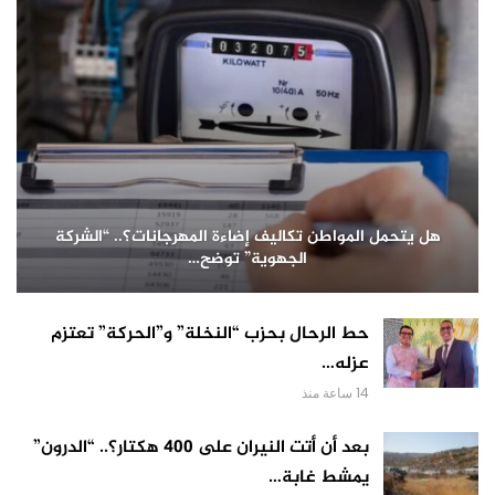
هل يتحمل المواطن تكاليف إضاءة المهرجانات؟.. “الشركة
الجهوية” توضح…
حط الرحال بحزب “النخلة” و”الحركة” تعتزم
عزله…
14 ساعة منذ
بعد أن أتت النيران على 400 هكتار؟.. “الدرون”
يمشط غابة…