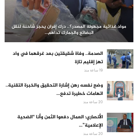
مواد غذائية مجهولة المصدر؟.. درك إفران يحجز شاحنة لنقل
البضائع والجمارك تداهم…
الصدمة.. وفاة شقيقتين بعد غرقهما في واد
تهز إقليم تازة
19 ساعة منذ
وضع نفسه رهن إشارة التحقيق والخبرة التقنية..
اتهامات خطيرة تدفع…
20 ساعة منذ
الأنصاري: العمال دفعوا الثمن وأنا “الضحية
الإعلامية”…
20 ساعة منذ