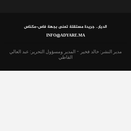
الديار.. جريدة مستقلة تعنى بجهة فاس-مكناس
INFO@ADYARE.MA
مدير النشر: خالد فخير - المدير ومسؤول التحرير: عبد العالي
القاطي