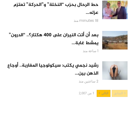
حط الرحال بحزب “النخلة” و”الحركة” تعتزم
عزله…
18 minutes منذ
بعد أن أتت النيران على 400 هكتار؟.. “الدرون”
يمشط غابة…
1 ساعة منذ
رشيد نجمي يكتب: سيكولوجيا المغاربة.. أوجاع
الذهن بين…
2 ساعتين منذ
السابق
التالي
1 من 2,007