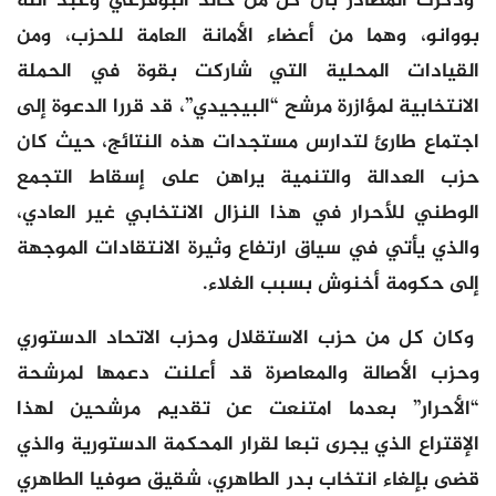
وذكرت المصادر بأن كل من خالد البوقرعي وعبد الله
بووانو، وهما من أعضاء الأمانة العامة للحزب، ومن
القيادات المحلية التي شاركت بقوة في الحملة
الانتخابية لمؤازرة مرشح “البيجيدي”، قد قررا الدعوة إلى
اجتماع طارئ لتدارس مستجدات هذه النتائج، حيث كان
حزب العدالة والتنمية يراهن على إسقاط التجمع
الوطني للأحرار في هذا النزال الانتخابي غير العادي،
والذي يأتي في سياق ارتفاع وثيرة الانتقادات الموجهة
إلى حكومة أخنوش بسبب الغلاء.
وكان كل من حزب الاستقلال وحزب الاتحاد الدستوري
وحزب الأصالة والمعاصرة قد أعلنت دعمها لمرشحة
“الأحرار” بعدما امتنعت عن تقديم مرشحين لهذا
الإقتراع الذي يجرى تبعا لقرار المحكمة الدستورية والذي
قضى بإلغاء انتخاب بدر الطاهري، شقيق صوفيا الطاهري