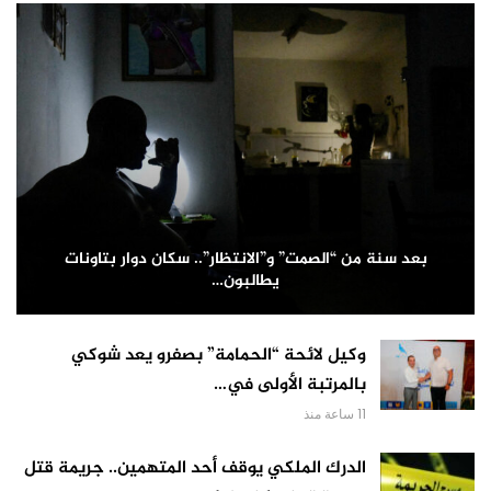
بعد سنة من “الصمت” و”الانتظار”.. سكان دوار بتاونات
يطالبون…
وكيل لائحة “الحمامة” بصفرو يعد شوكي
بالمرتبة الأولى في…
11 ساعة منذ
الدرك الملكي يوقف أحد المتهمين.. جريمة قتل