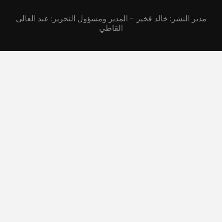
مدير النشر: خالد فخير - المدير ومسؤول التحرير: عبد العالي
القاطي