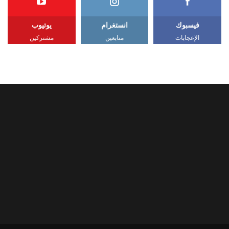
فيسبوك
انستغرام
يوتيوب
الإعجابات
متابعين
مشتركين