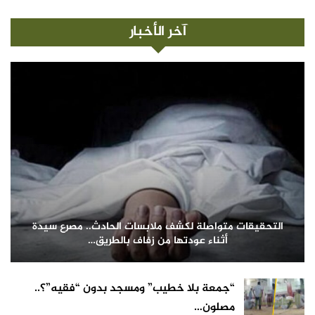
آخر الأخبار
التحقيقات متواصلة لكشف ملابسات الحادث.. مصرع سيدة
أثناء عودتها من زفاف بالطريق…
“جمعة بلا خطيب” ومسجد بدون “فقيه”؟..
مصلون…