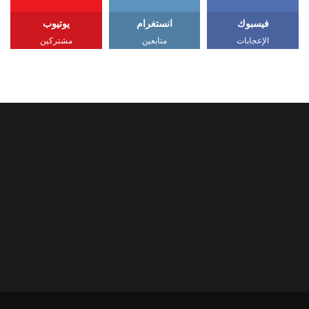
فيسبوك
انستغرام
يوتيوب
الإعجابات
متابعين
مشتركين