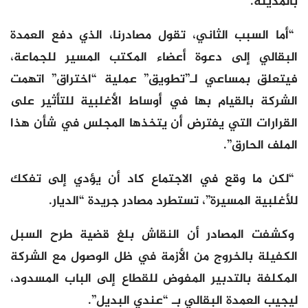
بالمدينة.
“أما السبب الثاني، تقول مصادرنا، الذي دفع العمدة
البقالي إلى دعوة أعضاء المكتب المسير للجماعة،
فيتعلق بمساعي لـ”تطويق” عملية “اختراق” اتهمت
الشركة بالقيام بها في أوساط الأغلبية للتأثير على
القرارات التي يفترض أن يتخذها المجلس في شأن هذا
الملف الحارق”.
“لكن ما وقع في الاجتماع كاد أن يؤدي إلى تفكك
للأغلبية المسيرة”، تستطرد مصادر جريدة “الديار.
وكشفت المصادر أن النقاش بلغ قضية طرح السبل
الكفيلة بالخروج من الأزمة في ظل الوصول مع الشركة
المكلفة بالتدبير المفوض للقطاع إلى الباب المسدود،
ليجيب العمدة البقالي بـ “عندي البديل”.