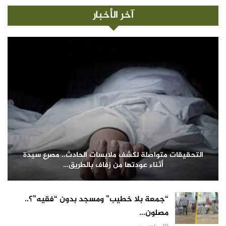
آخر الأخبار
التحقيقات متواصلة لكشف ملابسات الحادث.. مصرع سيدة
أثناء عودتها من زفاف بالطريق…
“جمعة بلا خطيب” ومسجد بدون “فقيه”؟..
مصلون…