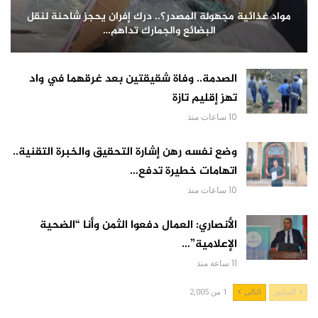
مواد غذائية مجهولة المصدر؟.. درك إفران يحجز شاحنة لنقل
البضائع والجمارك تداهم…
الصدمة.. وفاة شقيقتين بعد غرقهما في واد
تهز إقليم تازة
10 ساعات منذ
وضع نفسه رهن إشارة التحقيق والخبرة التقنية..
اتهامات خطيرة تدفع…
10 ساعات منذ
الأنصاري: العمال دفعوا الثمن وأنا “الضحية
الإعلامية”…
11 ساعة منذ
السابق
التالي
1 من 2,005