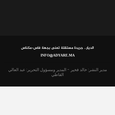
الديار.. جريدة مستقلة تعنى بجهة فاس-مكناس
INFO@ADYARE.MA
مدير النشر: خالد فخير - المدير ومسؤول التحرير: عبد العالي
القاطي