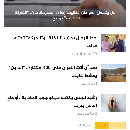
هل يتحمل المواطن تكاليف إضاءة المهرجانات؟.. “الشركة
الجهوية” توضح…
حط الرحال بحزب “النخلة” و”الحركة” تعتزم
عزله…
29 minutes منذ
بعد أن أتت النيران على 400 هكتار؟.. “الدرون”
يمشط غابة…
1 ساعة منذ
رشيد نجمي يكتب: سيكولوجيا المغاربة.. أوجاع
الذهن بين…
2 ساعتين منذ
السابق
التالي
1 من 2,007