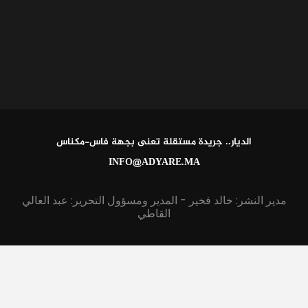
الديار.. جريدة مستقلة تعنى بجهة فاس-مكناس
INFO@ADYARE.MA
مدير النشر: خالد فخير - المدير ومسؤول التحرير: عبد العالي
القاطي