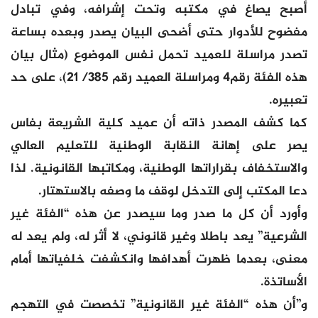
أصبح يصاغ في مكتبه وتحت إشرافه، وفي تبادل
مفضوح للأدوار حتى أضحى البيان يصدر وبعده بساعة
تصدر مراسلة للعميد تحمل نفس الموضوع (مثال بيان
هذه الفئة رقم4 ومراسلة العميد رقم 385/ 21)، على حد
تعبيره.
كما كشف المصدر ذاته أن عميد كلية الشريعة بفاس
يصر على إهانة النقابة الوطنية للتعليم العالي
والاستخفاف بقراراتها الوطنية، ومكاتبها القانونية. لذا
دعا المكتب إلى التدخل لوقف ما وصفه بالاستهتار.
وأورد أن كل ما صدر وما سيصدر عن هذه “الفئة غير
الشرعية” يعد باطلا وغير قانوني، لا أثر له، ولم يعد له
معنى، بعدما ظهرت أهدافها وانكشفت خلفياتها أمام
الأساتذة.
و”أن هذه “الفئة غير القانونية” تخصصت في التهجم