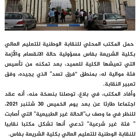
حمل المكتب المحلي للنقابة الوطنية للتعليم العالي
بكلية الشريعة بفاس مسؤولية حالة الانقسام والأزمة
التي تعيشها الكلية للعميد، بعد تمكنه من تأسيس
فئة موالية له، بمنطق “فرق تسد” الذي يجيده، وفق
تعبير النقابة.
وأفاد المكتب، في بلاغ، توصلنا بنسخة منه، أنه عقد
اجتماعا طارئا عن بعد يوم الخميس 30 شتنبر 2021،
للنظر في ما وصف ب”الحالة غير الطبيعية” التي أصابت
” فئة غير شرعية” تَدعي أنها تشكل مكتبا نقابيا
للنقابة الوطنية للتعليم العالي بكلية الشريعة بفاس.