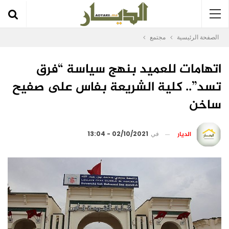
الصفحة الرئيسية
مجتمع
اتهامات للعميد بنهج سياسة “فرق
تسد”.. كلية الشريعة بفاس على صفيح
ساخن
الديار
في
02/10/2021 - 13:04