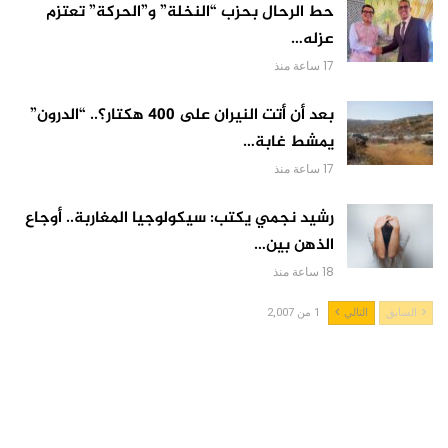
حط الرحال بحزب “النخلة” و”الحركة” تعتزم
عزله…
17 ساعة منذ
بعد أن أتت النيران على 400 هكتار؟.. “الدرون”
يمشط غابة…
17 ساعة منذ
رشيد نجمي يكتب: سيكولوجيا المغاربة.. أوجاع
الذهن بين…
18 ساعة منذ
السابق
التالي
1 من 2,007