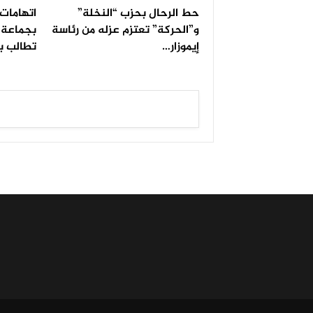
حط الرحال بحزب “النخلة”
اتهامات 
و”الحركة” تعتزم عزله من رئاسة
بجماعة ا
إيموزار…
تطالب ب