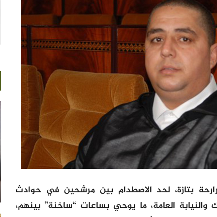
رارحة بتازة، لحد الاصطدام بين مرشحين في حوادث
والنيابة العامة، ما يوحي بساعات “ساخنة” بينهم،