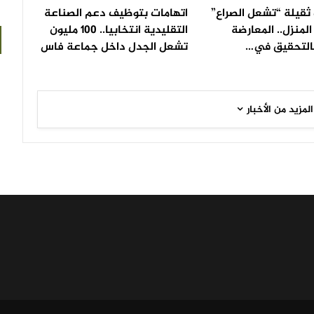
ثقيلة “تشعل الصراع”
اتهامات بتوظيف دعم الصناعة
لمنزل.. المعارضة
التقليدية انتخابيا.. 100 مليون
التحقيق في…
تشعل الجدل داخل جماعة فاس
المزيد من الأخبار