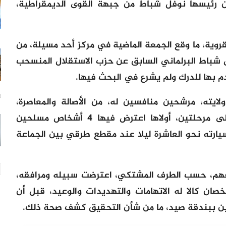
 رئيسها نوفل شباط من جبهة القوى الديمقراطية،
روية، ما وقع الجمعة الماضية في مركز أحد مسيلة، من
باط البرلماني السابق عن حزب الاستقلال المنسحب
م بها للدرك ولم يشرع في البحث فيها.
8 س
لايته، مرشحين منافسين له، من الأصالة والمعاصرة،
بالوقوف وراء هذا الحادث الذي وقع على مرحلتين، أولاها اعترض فيها 4 أشخاص مسلحين
ارته نحو العاشرة ليلا عند مقطع طرقي بين الجماعة
رافهم، حسب الطرف المشتكي، اعترضت سبيله ومرافقه،
ان كالا له الاتهامات والتهديدات والوعيد، قبل أن
حين ببندقة صيد، ما من شأن التحقيق كشف صحة ذلك.