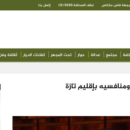
ى بجهة فاس-مكناس
(ملف الصحافة:12/2020)
إتصل بنا
اضة
مجتمع
عدالة
حوار
تحت المجهر
كفاءات الديار
ثقافة وفن
نافسيه بإقليم تازة