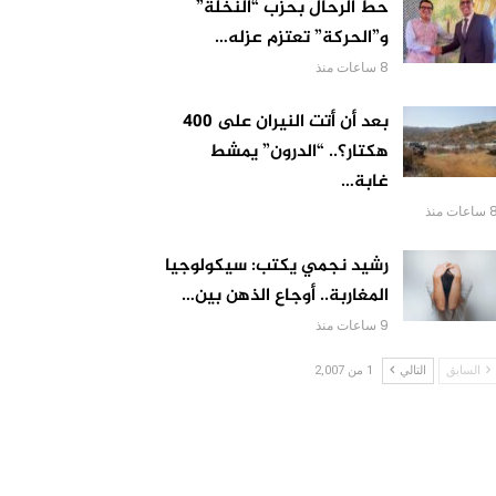
حط الرحال بحزب “النخلة”
و”الحركة” تعتزم عزله…
8 ساعات منذ
بعد أن أتت النيران على 400
هكتار؟.. “الدرون” يمشط
غابة…
اعات منذ
رشيد نجمي يكتب: سيكولوجيا
المغاربة.. أوجاع الذهن بين…
9 ساعات منذ
السابق
التالي
1 من 2,007