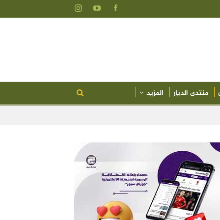
منتدى الديار
المزيد