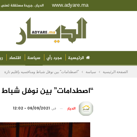
www.adyare.ma
الديار.. جريدة مستقلة تعن
الرئيسية
مجرد رأي
سياسة
اقتصاد
ري
الصفحة الرئيسية
سياسة
“اصطدامات” بين نوفل شباط ومنافسيه بإقليم تازة
“اصطدامات” بين نوفل شباط وم
الديار
في
06/09/2021 - 12:02