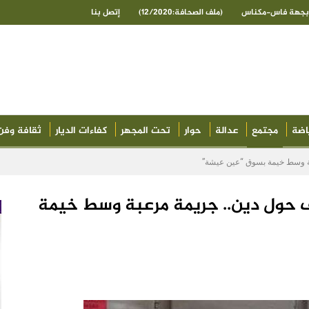
ى بجهة فاس-مكناس
(ملف الصحافة:12/2020)
إتصل بنا
اضة
مجتمع
عدالة
حوار
تحت المجهر
كفاءات الديار
ثقافة وفن
بة وسط خيمة بسوق “عين عيشة”
ف حول دين.. جريمة مرعبة وسط خيمة