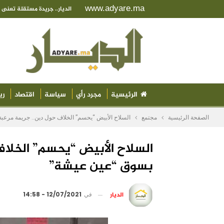
www.adyare.ma
الديار.. جريدة مستقلة تعن
الرئيسية
مجرد رأي
سياسة
اقتصاد
ري
الصفحة الرئيسية
مجتمع
السلاح الأبيض “يحسم” الخلاف حول دين.. جريمة مرع
السلاح الأبيض “يحسم” الخلا
بسوق “عين عيشة”
الديار
في
12/07/2021 - 14:58