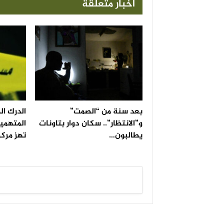
أخبار متعلقة
بعد سنة من “الصمت”
الدرك ا
و”الانتظار”.. سكان دوار بتاونات
المتهمين
يطالبون…
تهز مركز