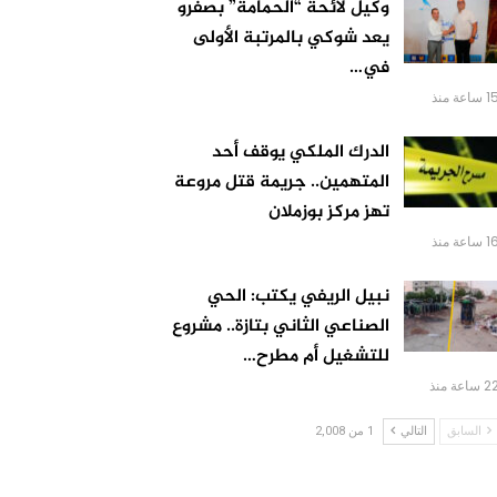
وكيل لائحة “الحمامة” بصفرو
يعد شوكي بالمرتبة الأولى
في…
 ساعة منذ
الدرك الملكي يوقف أحد
المتهمين.. جريمة قتل مروعة
تهز مركز بوزملان
 ساعة منذ
نبيل الريفي يكتب: الحي
الصناعي الثاني بتازة.. مشروع
للتشغيل أم مطرح…
 ساعة منذ
السابق
التالي
1 من 2,008