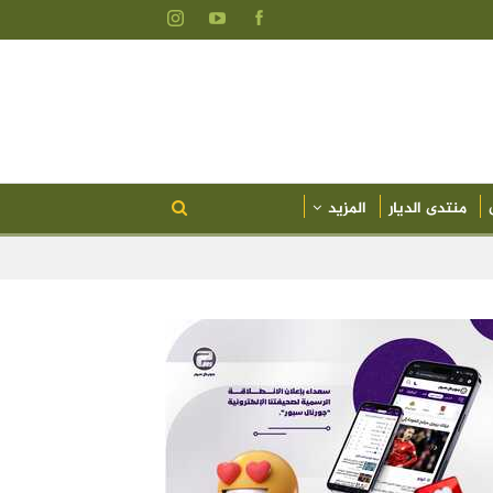
منتدى الديار
المزيد