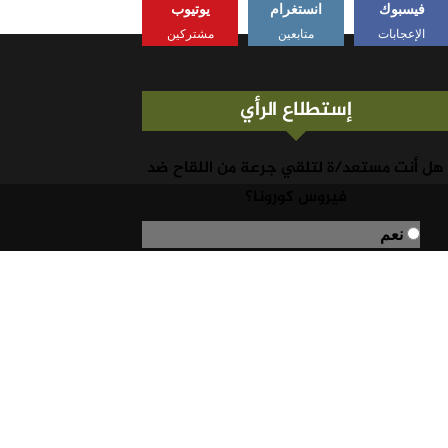
فيسبوك
انستغرام
يوتيوب
الإعجابات
متابعين
مشتركين
إستطلاع الرأي
هل أنت مستعد/ة لتلقي جرعة من اللقاح ضد
فيروس كورونا؟
نعم
لا
نتائج التصويت