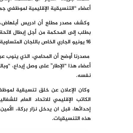
أعضاء “التنسيقية الإقليمية لموظفي جم
وكشف مصدر مطلع أن ادريس أبلهاض، ال
بطلب إلى المحكمة من أجل إبطال لائحة “
16 يونيو الجاري الخاص باللجان المتساوية الأعضاء.
مصدرنا أوضح أن المحامي، الذي ينوب ع
أعضاء هذا “الإطار” على وصل إيداع، “وبا
نفسه.
وكان الإعلان عن خلق تنسيقية لموظف
الكاتب الإقليمي للاتحاد العام للشغا
إحداثها، قبل ان يدخل نزار بركة، الأمي
هذه التنسيقيات.