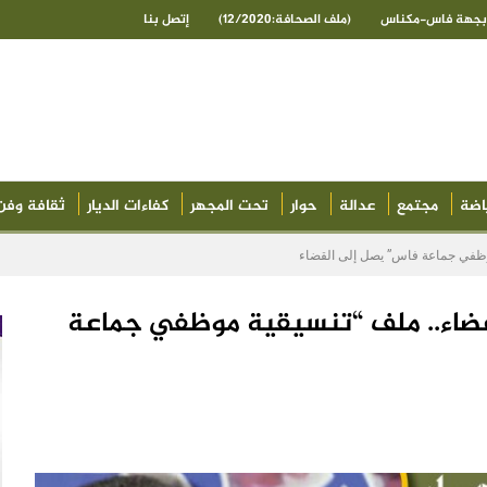
ى بجهة فاس-مكناس
(ملف الصحافة:12/2020)
إتصل بنا
اضة
مجتمع
عدالة
حوار
تحت المجهر
كفاءات الديار
ثقافة وفن
 موظفي جماعة فاس” يصل إلى القضاء
لأعضاء.. ملف “تنسيقية موظفي جماعة