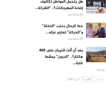
هل يتحمل المواطن تكاليف
إضاءة المهرجانات؟.. “الشركة…
24 ساعة منذ
حط الرحال بحزب “النخلة”
و”الحركة” تعتزم عزله…
24 ساعة منذ
بعد أن أتت النيران على 400
هكتار؟.. “الدرون” يمشط
غابة…
 منذ
السابق
التالي
1 من 2,007