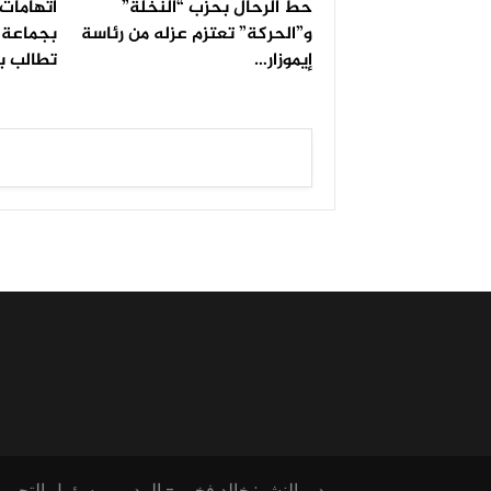
حط الرحال بحزب “النخلة”
اتهامات 
و”الحركة” تعتزم عزله من رئاسة
بجماعة ا
إيموزار…
تطالب ب
مدير النشر: خالد فخير - المدير ومسؤول التحرير