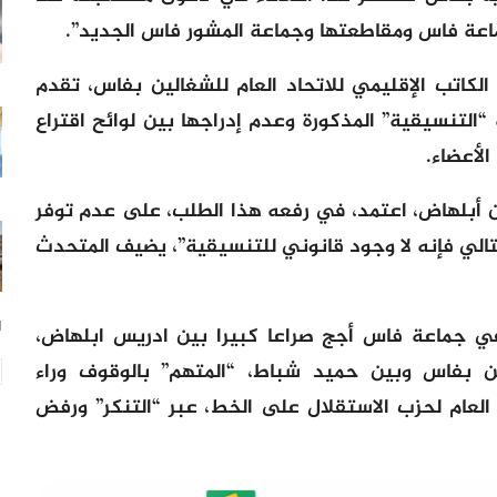
اعة فاس ومقاطعتها وجماعة المشور فاس الجديد”.
كاتب الإقليمي للاتحاد العام للشغالين بفاس، تقدم
التنسيقية” المذكورة وعدم إدراجها بين لوائح اقتراع
ن أبلهاض، اعتمد، في رفعه هذا الطلب، على عدم توفر
لتالي فإنه لا وجود قانوني للتنسيقية”، يضيف المتحدث
1 يوم
ي جماعة فاس أجج صراعا كبيرا بين ادريس ابلهاض،
لين بفاس وبين حميد شباط، “المتهم” بالوقوف وراء
ن العام لحزب الاستقلال على الخط، عبر “التنكر” ورفض