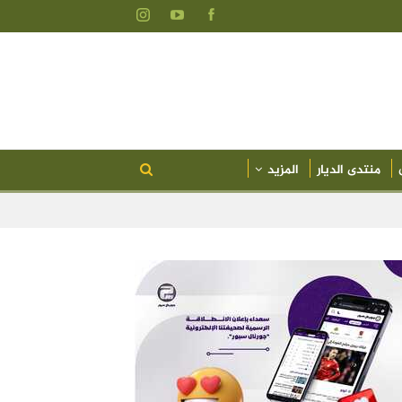
منتدى الديار
المزيد