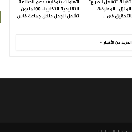
ثقيلة “تشعل الصراع”
اتهامات بتوظيف دعم الصناعة
لمنزل.. المعارضة
التقليدية انتخابيا.. 100 مليون
التحقيق في…
تشعل الجدل داخل جماعة فاس
المزيد من الأخبار
: عبد العالي القاطي