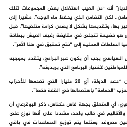
لديار” أنه “من العيب استغلال بعض المجموعات لتلك
من.. لكن التضامن الذي يحفظ ماء الوجه”، مشيرا إلى
ر بها، وتقديمها بشكل لا يضمن كرامة متلقيها”. قبل
ق هو فضيحة تتجلى في مقايضة رغيف العيش ببطاقة
داعيا السلطات المحلية إلى “فتح تحقيق في هذا الأمر”.
 السياسي يجب أن يكون عبر البرامج، يتقدم بموجبه
مواطنين لاختيار البرنامج الذي يريدونه”.
وكمعطى مهم، صرح المصدر نفسه أن “دعم الدولة، أي 20 مليارا التي تقدمها للأحزاب
حزب “الحمامة” باستعمالها في القفة فقط”.
وي، أي المتعلق بجهة فاس مكناس، ذكر البوقرعي أن
الأقاليم في قالب واحد، مشددا على أنها توزع على
ين معروف، ومثلما يتم توزيع المساعدات في باقي