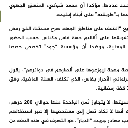
دد عددها، مؤكدا أن محمد شوكي، المنسق الجهوي
ها بـ”طريقته” على أبناء إقليمه.
زيع “القفف على مناطق الجهة، صرح محدثنا، الذي رفض
تفريقها على أقاليم جهة فاس مكناس حسب الحضور
طق المعنية، موضحا أن مؤسسة “جود” تخصص حصصا
صة مهمة ليوزعوها على أنصارهم في دوائرهم”، يقول
برلماني الأحرار بفاس، الذي تكلف، السنة الماضية، وفق
قفة “الذل والعار”، كما يحلو للبعض تسميتها، لا يتجاوز ثمن الواحدة منها حوالي 200 درهم،
 أنها لا تكاد تصل إلى مستحقيها إلا عبر استغلالهم
 مصادر جريدة “الديار”، هو التصرف في هذه القفة من