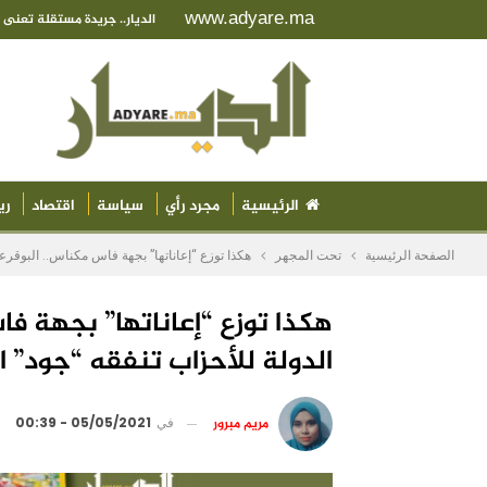
www.adyare.ma
الديار.. جريدة مستقلة تعن
الرئيسية
مجرد رأي
سياسة
اقتصاد
ري
الصفحة الرئيسية
تحت المجهر
هكذا توزع “إعاناتها” بجهة فاس مكناس.. البوقرعي: 20 مليارا دعم الدولة للأحزاب تنفقه “جود” الموالية لـ”الأحرار” على ا
الدولة للأحزاب تنفقه “جود” ا
مريم مبرور
في
05/05/2021 - 00:39