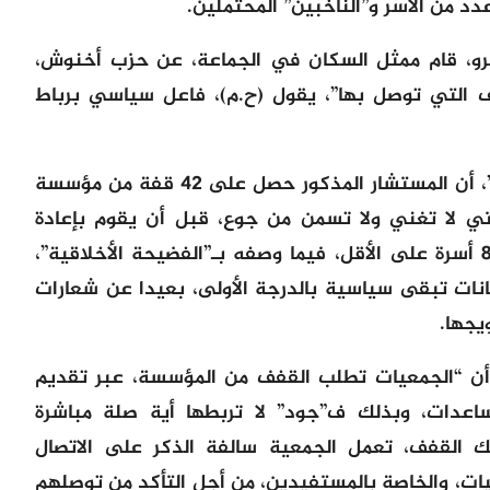
 من الأسر و”الناخبين” المحتملين.
فرو، قام ممثل السكان في الجماعة، عن حزب أخنوش،
فف التي توصل بها”، يقول (ح.م)، فاعل سياسي برباط
محدثنا أوضح، في تصريح لجريدة “الديار”، أن المستشار المذكور حصل على 42 قفة من مؤسسة
تي لا تغني ولا تسمن من جوع، قبل أن يقوم بإعادة
تقسيمها، في محاولة منه لاستهداف 80 أسرة على الأقل، فيما وصفه بـ”الفضيحة الأخلاقية”،
انات تبقى سياسية بالدرجة الأولى، بعيدا عن شعارات
يجها.
ن “الجمعيات تطلب القفف من المؤسسة، عبر تقديم
ساعدات، وبذلك ف”جود” لا تربطها أية صلة مباشرة
 القفف، تعمل الجمعية سالفة الذكر على الاتصال
يات، والخاصة بالمستفيدين، من أجل التأكد من توصلهم