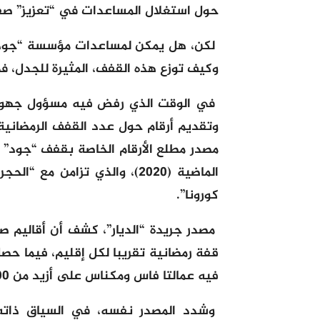
حول استغلال المساعدات في “تعزيز” صف
لكن، هل يمكن لمساعدات مؤسسة “جود”
وكيف توزع هذه القفف، المثيرة للجدل، ف
في الوقت الذي رفض فيه مسؤول جهوي 
وتقديم أرقام حول عدد القفف الرمضاني
مصدر مطلع الأرقام الخاصة بقفف “جود” 
الماضية (2020)، والذي تزامن
كورونا”.
فيه عمالتا فاس ومكناس على أزيد من 6000 قفة تقريبا لكل واحدة منهما.
وشدد المصدر نفسه، في السياق ذاته