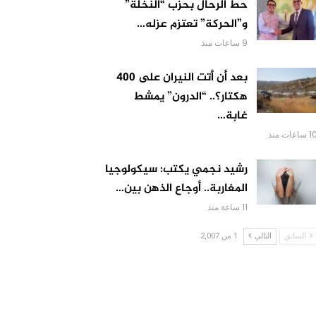
حط الرحال بحزب “النخلة”
و”الحركة” تعتزم عزله…
9 ساعات منذ
بعد أن أتت النيران على 400
هكتار؟.. “الدرون” يمشط
غابة…
 ساعات منذ
رشيد نجمي يكتب: سيكولوجيا
المغاربة.. أوجاع الذهن بين…
11 ساعة منذ
السابق
التالي
1 من 2,007