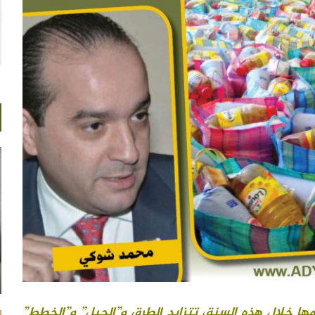
مها خلال هذه السنة، تتزايد الطرق و”الحيل” و”الخطط”