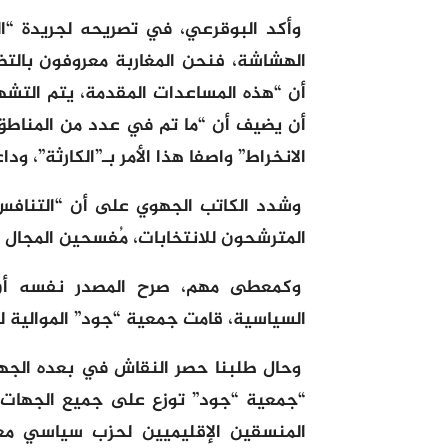
وأكد البوقرعي، في تصريحه لجريدة “ا
الهشاشة، فنحن المغاربة معروفون بالتضا
أن “هذه المساعدات المقدمة، يتم التشهي
أن يضيف أن “ما تم في عدد من المناط
الانخراط” واصفا هذا الأمر بـ”الكارثة”، و
وشدد الكاتب الجهوي على أن “التنافس
المترشحون للانتخابات، مُفسحين المجال لل
السياسية، قامت جمعية “جود” الموالية ل
وحال طلبنا حصر النقاش في بعده الجه
“جمعية “جود” توزع على جميع الجهات و
المنسقين الإقليميين لحزب سياسي مع