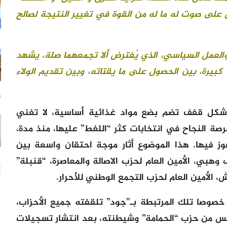
ل على صوت له ما له من القوة في تغيير النتيجة لصالح
العمل السياسي، الذي يُفترض ألا تجمعهما صلة، يشهد
كبيرة، بين الحصول على ما يقتاته، وبين تقديم الولاء
10
 شكل قفف تضم بضع مواد غذائية أساسية، لا تغني
 النجاح في انتخابات كثر “اللغط” عليها، منذ مدة،
فوز فيها. هذا الموضوع أثار موجة احتقان واسعة بين
هبي، الأمين العام لحزب الاصالة والمعاصرة، “قنبلة”
لأمين العام لحزب التجمع الوطني للأحرار.
خصوصا تلك المرتبطة بـ”جود” تلقفته جميع الأحزاب،
بخيس من حزب “الحمامة” وشيطنته، بعد انتشار تسجيلات