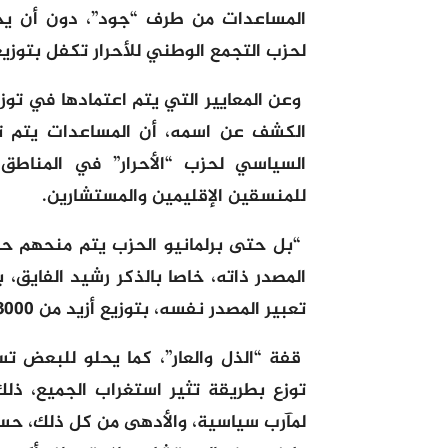
المساعدات من طرف “جود”، دون أن يح
لحزب التجمع الوطني للأحرار تكفل بتوزيع
وعن المعايير التي يتم اعتمادها في تو
الكشف عن اسمه، أن المساعدات يتم 
السياسي لحزب “الأحرار” في المنا
للمنسقين الإقليمين والمستشارين.
“بل حتى برلمانيو الحزب يتم منحهم ح
المصدر ذاته، خاصا بالذكر رشيد الفايق، 
تعبير المصدر نفسه، بتوزيع أزيد من 3000 قفة رمضانية.
توزع بطريقة تثير استغراب الجميع، ذلك
لمآرب سياسية، والأدهى من كل ذلك، حسب