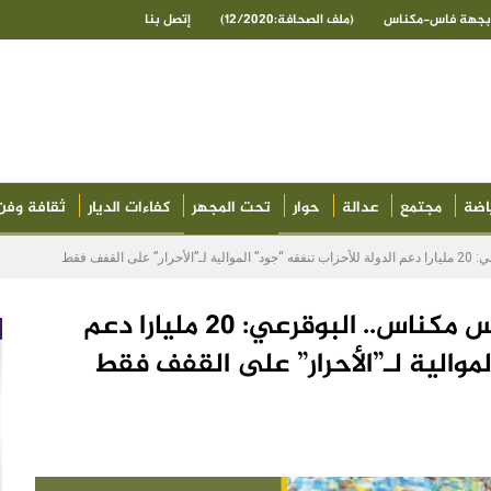
ى بجهة فاس-مكناس
(ملف الصحافة:12/2020)
إتصل بنا
اضة
مجتمع
عدالة
حوار
تحت المجهر
كفاءات الديار
ثقافة وفن
لقفف فقط
هكذا توزع “إعاناتها” بجهة فاس مكناس.. البوقرعي: 20 مليارا دعم
لموالية لـ”الأحرار” على القفف فقط