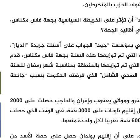
وف الحزب بالمنخرطين.
 أن تؤثر على الخريطة السياسية بجهة فاس مكناس،
ي أقاليم الجهة؟
بمؤسسة “جود” الجواب على أسئلة جريدة “الديار”،
ة التي تم توزيعها هذه السنة بجهة فاس مكناس، قدم
التي تم توزيعها بالمنطقة بمناسبة شهر رمضان للسنة
 مع “الحجر الصحي الشامل” الذي فرضته الحكومة بسبب “جائحة
مصدر جريدة “الديار”، كشف أن أقاليم صفرو ومولاي يعقوب وإفران والحاجب حصلت على 2000
قفة رمضانية تقريبا لكل إقليم، فيما حصل إقليم تاونات على 3000 قفة، في الوقت الذي حصلت
، على أن إقليم بولمان حصل على حصة الأسد من