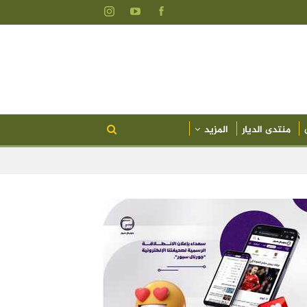
منتدى الديار
المزيد