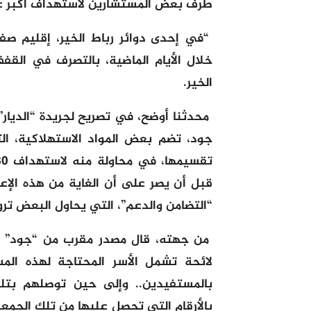
طرف بعض المستشارين لاستهداف أكبر عدد
“في إحدى دوائر رباط الخير، إقليم ص
خلال الأيام الماضية، بالتصرف في الق
الخير.
جود، تضم بعض المواد الاستهلاكية، ال
قبل أن يصر على أن الغاية من هذه الإع
“التضامن والدعم”، التي يحاول البعض ترو
من جهته، قال مصدر مقرب من “جود” أ
لائحة تشمل الأسر المحتاجة لهذه الم
بالمستفيدين.. وإلى حين توصلهم بتلك
بالأرقام التي تحصل عليها من تلك الجمع