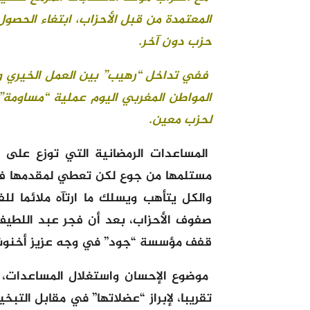
المعتمدة من قبل الأحزاب، ابتغاء الحصو
حزب دون آخر
.
ففي تداخل “رهيب” بين العمل الخيري و
المواطن المغربي اليوم عملية “مساومة” 
لحزب معين
.
المساعدات الرمضانية التي توزع على
مستلمها من جوع لكن تعطي لمقدمها فرصة
والكل يتأهب ويسلك ما ارتآه ملائما لل
صفوف الأحزاب، بعد أن فجر عبد اللطيف و
قفف مؤسسة “جود” في وجه عزيز أخنوش، ا
موضوع الإحسان واستغلال المساعدات، 
تقريبا، لإبراز “عضلاتها” في مقابل الت