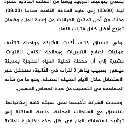
يقضي بتوقيف التزويد يوميا من الساعة الحادية عشرة
ليلا (23:00) إلى غاية الساعة الثامنة صباحا (08:00)،
وذلك من أجل تمكين الخزانات من إعادة الملء وضمان
توزيع أفضل خلال فترات النهار.
وفي السياق ذاته، أكدت الشركة مواصلة تكثيف
عمليات إصلاح التسربات ومعالجة تكلس القنوات،
مشيرة إلى أن محطة تحلية المياه المنجزة بمدينة
ميسور، بصبيب يناهز 3 لترات في الثانية، ستدخل حيز
الاستغلال خلال الأيام القليلة المقبلة، وهو ما من شأنه
المساهمة في التخفيف من حدة الخصاص المسجل.
وجددت الشركة تأكيدها على تعبئة كافة إمكانياتها،
بتنسيق مع السلطات المحلية، داعية الساكنة إلى
ترشيد استهلاك الماء في ظل هذه الظرفية المائية