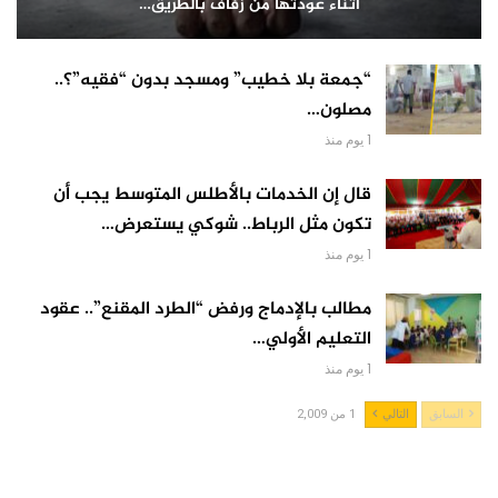
أثناء عودتها من زفاف بالطريق…
“جمعة بلا خطيب” ومسجد بدون “فقيه”؟..
مصلون…
1 يوم منذ
قال إن الخدمات بالأطلس المتوسط يجب أن
تكون مثل الرباط.. شوكي يستعرض…
1 يوم منذ
مطالب بالإدماج ورفض “الطرد المقنع”.. عقود
التعليم الأولي…
1 يوم منذ
السابق
التالي
1 من 2,009