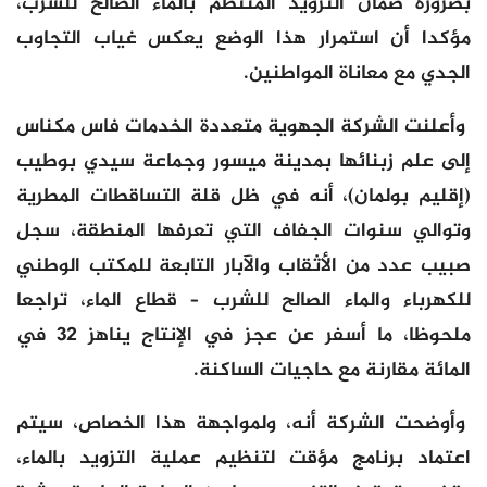
بضرورة ضمان التزويد المنتظم بالماء الصالح للشرب،
مؤكدا أن استمرار هذا الوضع يعكس غياب التجاوب
الجدي مع معاناة المواطنين.
وأعلنت الشركة الجهوية متعددة الخدمات فاس مكناس
إلى علم زبنائها بمدينة ميسور وجماعة سيدي بوطيب
(إقليم بولمان)، أنه في ظل قلة التساقطات المطرية
وتوالي سنوات الجفاف التي تعرفها المنطقة، سجل
صبيب عدد من الأثقاب والآبار التابعة للمكتب الوطني
للكهرباء والماء الصالح للشرب – قطاع الماء، تراجعا
ملحوظا، ما أسفر عن عجز في الإنتاج يناهز 32 في
المائة مقارنة مع حاجيات الساكنة.
وأوضحت الشركة أنه، ولمواجهة هذا الخصاص، سيتم
اعتماد برنامج مؤقت لتنظيم عملية التزويد بالماء،