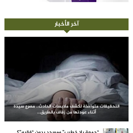
آخر الأخبار
التحقيقات متواصلة لكشف ملابسات الحادث.. مصرع سيدة
أثناء عودتها من زفاف بالطريق…
“جمعة بلا خطيب” ومسجد بدون “فقيه”؟..