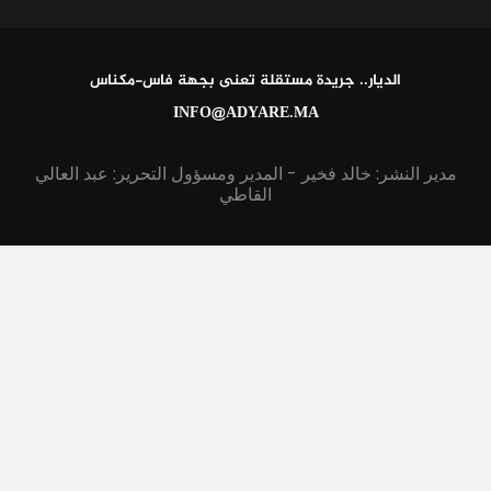
الديار.. جريدة مستقلة تعنى بجهة فاس-مكناس
INFO@ADYARE.MA
مدير النشر: خالد فخير - المدير ومسؤول التحرير: عبد العالي
القاطي