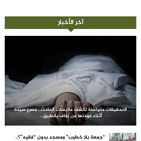
آخر الأخبار
التحقيقات متواصلة لكشف ملابسات الحادث.. مصرع سيدة
أثناء عودتها من زفاف بالطريق…
“جمعة بلا خطيب” ومسجد بدون “فقيه”؟..