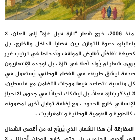
منذ 2006، خرج شعار “تازة قبل غزة” إلى العلن، لا
باعتباره دعوة للتوازن بين قضايا الداخل والخارج، بل
كصيغة تَفاضُل تُقايض المواقف وتُدخلها في ترتيب غير
بريء. شعار لم يُولد أصلا في تازة ، بل أوجده الإنتهازيون
صدفة ليشق طريقه في الفضاء الوطني، يُستعمل في
كل مناسبة تتصاعد فيها موجات التضامن مع فلسطين،
لا ليذكّر بتازة فعلاً، بل ليشكك أحيانًا في جدوى الانحياز
الإنساني خارج الحدود ، مع إضافة توابل أخرى لمضمونه
، كالهوية و القومية الوطنية و تامغرابيت ..
المفارقة أن هذا الشعار، الذي يُروّج له من أقصى الشمال
إلى أقصى الجنوب، بل حتى خارج الوطن أحيانا ، لا