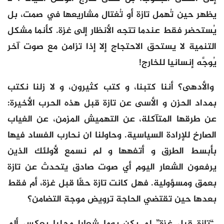
يظهر حين تُهمل تازة أو تُغتال مشاريعها في صمت، بل
يُستحضر فقط عندما تتجه الأنظار إلى غزة. كأنما مشكل
التنمية لا يستحق الاحتجاج إلا إذا تزامن مع صوت آخر
يُوجَّه إنسانيا للخارج!
والأدهى؟ أننا كتبنا، و كتب كثيرون، و لا زلنا نكتب
بمداد الحزن و الأسى عن تازة قبل هذه الحرب الأخيرة:
عن طرقها المتآكلة، عن التهميش المزمن، عن الغياب
الصارخ للإرادة السياسية. وحاولنا ان نحارب الفساد فيها
بأبسط الطرق و أتفهها و لم نسمع لأولئك الذين
يرفعون الشعار اليوم أي صوت صادق يتحدث عن تازة
بعمق ومسؤولية. فهل كانت تازة حقًا قبل غزة، أم فقط
بعدها حين تقتضي الحاجة ترويض موجة التضامن؟
“تازة قبل غزة” لم يكن يوما شعارا محليا يعكس ألم