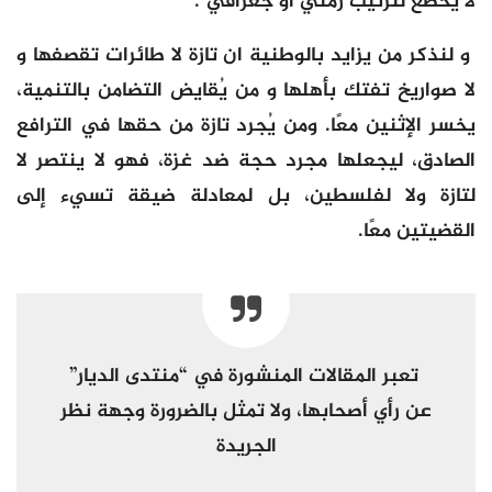
لا يخضع لترتيب زمني أو جغرافي .
و لنذكر من يزايد بالوطنية ان تازة لا طائرات تقصفها و
لا صواريخ تفتك بأهلها و من يُقايض التضامن بالتنمية،
يخسر الإثنين معًا. ومن يُجرد تازة من حقها في الترافع
الصادق، ليجعلها مجرد حجة ضد غزة، فهو لا ينتصر لا
لتازة ولا لفلسطين، بل لمعادلة ضيقة تسيء إلى
القضيتين معًا.
تعبر المقالات المنشورة في
“
منتدى
الديار
”
عن رأي أصحابها، ولا تمثل بالضرورة وجهة نظر
الجريدة