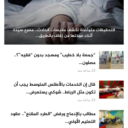
التحقيقات متواصلة لكشف ملابسات الحادث.. مصرع سيدة
أثناء عودتها من زفاف بالطريق…
“جمعة بلا خطيب” ومسجد بدون “فقيه”؟..
مصلون…
22 ساعة منذ
قال إن الخدمات بالأطلس المتوسط يجب أن
تكون مثل الرباط.. شوكي يستعرض…
23 ساعة منذ
مطالب بالإدماج ورفض “الطرد المقنع”.. عقود
التعليم الأولي…