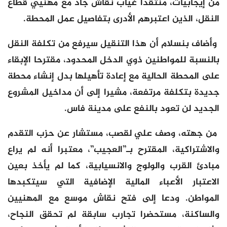
من إيجابيات، منتقدا غياب نقاش جاد مع مهنيي قطاع
النقل، الذين اعتبرهم الأدرى بتفاصيل عمل المحطة.
وأضاف بنسلام أن هذا التنقيل سيرفع من تكلفة النقل
بالنسبة للمواطنين ذوي الدخل المحدود، مقترحا الإبقاء
على المحطة الحالية مع إعادة تأهيلها بدل إنشاء محطة
جديدة بتكلفة مرتفعة، مشيرا إلى أن مداخيل المشروع
الجديد لن تعود بالنفع على مدينة فاس.
من جهته، وصف علي لقصب، مستشار عن حزب التقدم
والاشتراكية، المقترح بـ”العجيب”، معتبرا أنه لم يراعِ
مبادئ القرب والولوج والانسيابية، كما لم يأخذ بعين
الاعتبار الأعباء المالية الإضافية التي سيتكبدها
المواطن. ودعا إلى فتح نقاش موسع مع المهنيين
والساكنة، مستحضرا تجارب سابقة لم تحقق النجاح،