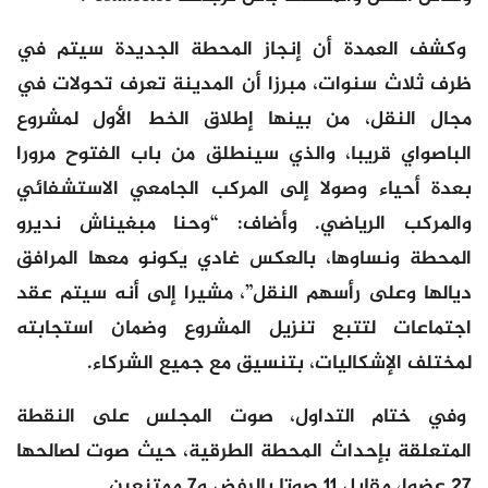
وكشف العمدة أن إنجاز المحطة الجديدة سيتم في
ظرف ثلاث سنوات، مبرزا أن المدينة تعرف تحولات في
مجال النقل، من بينها إطلاق الخط الأول لمشروع
الباصواي قريبا، والذي سينطلق من باب الفتوح مرورا
بعدة أحياء وصولا إلى المركب الجامعي الاستشفائي
والمركب الرياضي. وأضاف: “وحنا مبغيناش نديرو
المحطة ونساوها، بالعكس غادي يكونو معها المرافق
ديالها وعلى رأسهم النقل”، مشيرا إلى أنه سيتم عقد
اجتماعات لتتبع تنزيل المشروع وضمان استجابته
لمختلف الإشكاليات، بتنسيق مع جميع الشركاء.
وفي ختام التداول، صوت المجلس على النقطة
المتعلقة بإحداث المحطة الطرقية، حيث صوت لصالحها
27 عضوا، مقابل 11 صوتا بالرفض و7 ممتنعين.