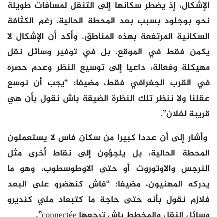
الإشكال، إذ يضطر سكانها إلى التنقل لمسافات طويلة
نحو بوجلود بسبب بعد المحطة الحالية، رغم الكثافة
السكانية المرتفعة بهذه المناطق. وأكد أن الإشكال لا
يكمن فقط في الموقع، بل في توفير وسائل نقل
مهيكلة وفعالة، داعيا إلى توسيع النظر وعدم حصره
في القرب الجغرافي فقط، مضيفا: “يجب أن نوسع
عقلنا ولا ننظر تلك النظرة الضيقة باش نقول بأن هي
قريبة لفلان”.
وأشار إلى أن عددا كبيرا من سكان فاس لا يستعملون
المحطة الحالية، بل يلجؤون إلى نقاط أخرى مثل
النرجس والاوتوروت أو حتى الاوطوسطوب، وهو ما
يدركه المهنيون، مضيفا: “فاش كنهضرو على البعد
فلازم نقول بأنه حتى حاجة ما كتبعاد ملي كنديرو
وسائل النقل والمخطط باش ترجعها connectée”.