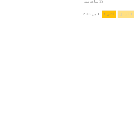
23 ساعة منذ
السابق
التالي
1 من 2,009