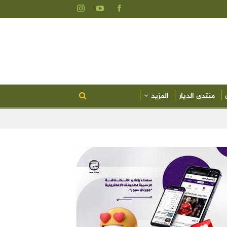
منتدى الديار
المزيد