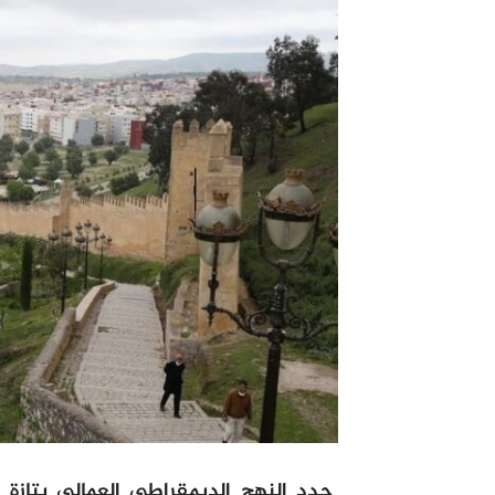
جدد النهج الديمقراطي العمالي بتازة 