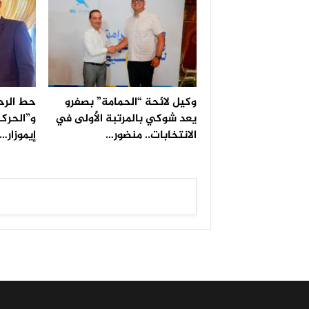
وكيل لائحة “الحمامة” بصفرو
حط الرح
يعد شوكي بالمرتبة الأولى في
و”الحركة
الانتخابات.. منضور…
إيموزار…