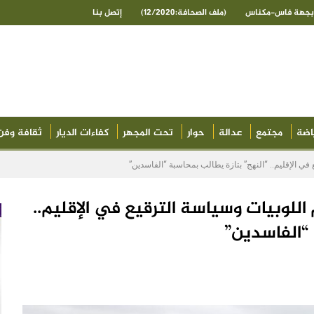
ى بجهة فاس-مكناس
(ملف الصحافة:12/2020)
إتصل بنا
اضة
مجتمع
عدالة
حوار
تحت المجهر
كفاءات الديار
ثقافة وفن
 في الإقليم.. “النهج” بتازة يطالب بمحاسبة “الفاسدين”
اللوبيات وسياسة الترقيع في الإقليم..
 “الفاسدين”