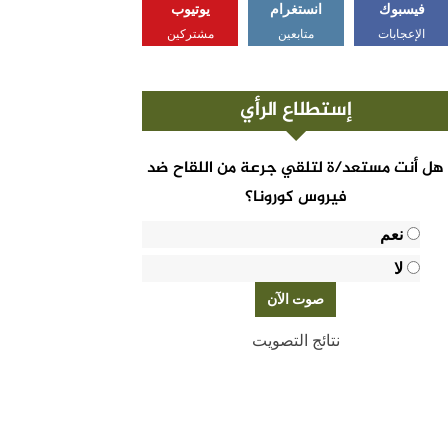
فيسبوك
انستغرام
يوتيوب
الإعجابات
متابعين
مشتركين
إستطلاع الرأي
هل أنت مستعد/ة لتلقي جرعة من اللقاح ضد
فيروس كورونا؟
نعم
لا
نتائج التصويت