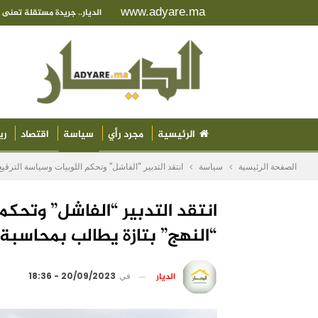
www.adyare.ma
الديار.. جريدة مستقلة تعن
الرئيسية
مجرد رأي
سياسة
اقتصاد
ري
الصفحة الرئيسية
سياسة
انتقد التدبير “الفاشل” وتحكم اللوبيات وسياسة الترقيع
انتقد التدبير “الفاشل” وتحكم 
“النهج” بتازة يطالب بمحاسبة
الديار
في
20/09/2023 - 18:36