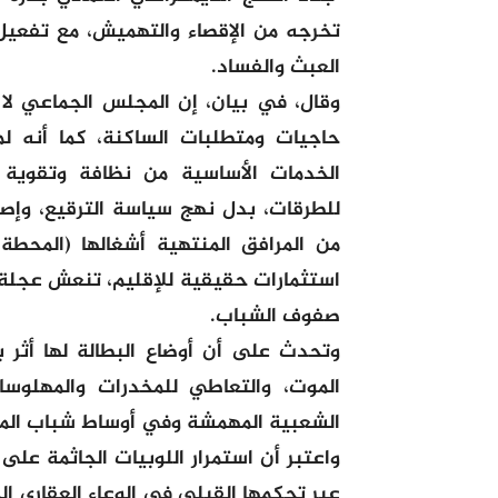
تخرجه من الإقصاء والتهميش، مع تفعيل 
العبث والفساد.
وقال، في بيان، إن المجلس الجماعي ل
حاجيات ومتطلبات الساكنة، كما أنه 
الخدمات الأساسية من نظافة وتقوية ا
للطرقات، بدل نهج سياسة الترقيع، وإص
من المرافق المنتهية أشغالها (المحط
استثمارات حقيقية للإقليم، تنعش عجلة ا
صفوف الشباب.
وتحدث على أن أوضاع البطالة لها أثر ب
الموت، والتعاطي للمخدرات والمهلو
الشعبية المهمشة وفي أوساط شباب الم
واعتبر أن استمرار اللوبيات الجاثمة عل
عبر تحكمها القبلي في الوعاء العقاري ال