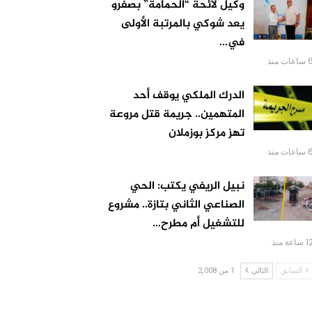
وكيل لائحة “الحمامة” بصفرو
يعد شوكي بالمرتبة الأولى
في…
اعات منذ
الدرك الملكي يوقف أحد
المتهمين.. جريمة قتل مروعة
تهز مركز بوزملان
اعات منذ
نبيل الريفي يكتب: الحي
الصناعي الثاني بتازة.. مشروع
للتشغيل أم مطرح…
 ساعة منذ
السابق
التالي
1 من 2,008