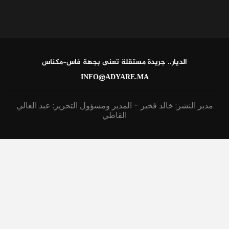
الديار.. جريدة مستقلة تعنى بجهة فاس-مكناس
INFO@ADYARE.MA
مدير النشر: خالد فخير - المدير ومسؤول التحرير: عبد العالي
القاطي