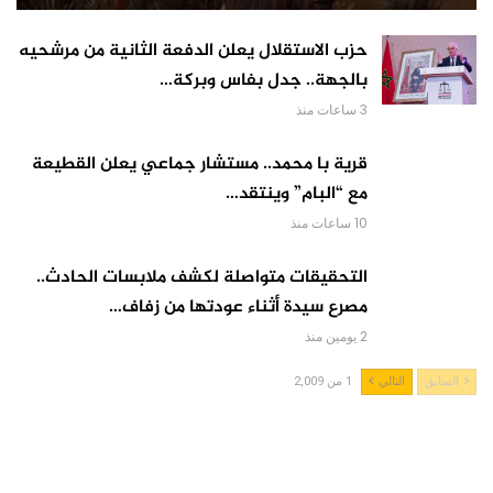
حزب الاستقلال يعلن الدفعة الثانية من مرشحيه
بالجهة.. جدل بفاس وبركة…
3 ساعات منذ
قرية با محمد.. مستشار جماعي يعلن القطيعة
مع “البام” وينتقد…
10 ساعات منذ
التحقيقات متواصلة لكشف ملابسات الحادث..
مصرع سيدة أثناء عودتها من زفاف…
2 يومين منذ
السابق
التالي
1 من 2,009