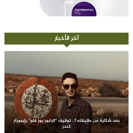
آخر الأخبار
بعد شكاية من طليقته؟.. توقيف “الرابور بوز فلو” بإيموزار
كندر