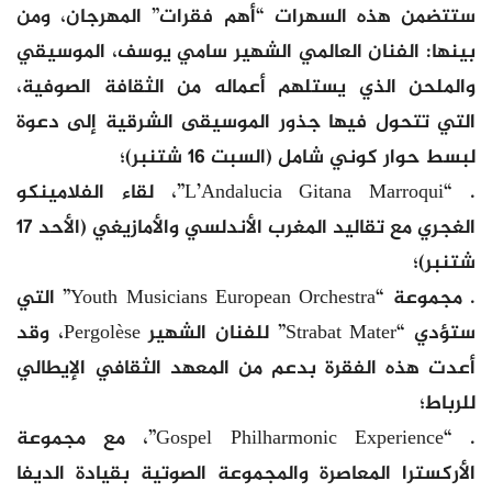
ستتضمن هذه السهرات “أهم فقرات” المهرجان، ومن
بينها: الفنان العالمي الشهير سامي يوسف، الموسيقي
والملحن الذي يستلهم أعماله من الثقافة الصوفية،
التي تتحول فيها جذور الموسيقى الشرقية إلى دعوة
لبسط حوار كوني شامل (السبت 16 شتنبر)؛
. “L’Andalucia Gitana Marroqui”، لقاء الفلامينكو
الغجري مع تقاليد المغرب الأندلسي والأمازيغي (الأحد 17
شتنبر)؛
. مجموعة “Youth Musicians European Orchestra” التي
ستؤدي “Strabat Mater” للفنان الشهير Pergolèse، وقد
أعدت هذه الفقرة بدعم من المعهد الثقافي الإيطالي
للرباط؛
. “Gospel Philharmonic Experience”، مع مجموعة
الأركسترا المعاصرة والمجموعة الصوتية بقيادة الديفا