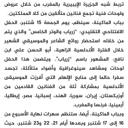
تربط شبه الجزيرة الإيبيرية بالمغرب من خلال عروض
ولوحات فنية تجمع فنانين متألقين من كلا المملكتين.
بباب الماكينة، سينظم، يوم الجمعة 15 شتنبر، الحفل
الافتتاحي التقليدي: “زرياب والوتر الخامس” والذي يتم
من خلاله استحضار روائع الشاعر والموسيقي الشهير
خلال الفترة الأندلسية الزاهية، أبو الحسن علي ابن
نافع، المشهور باسم “زرياب”. ويتضمن هذا الحفل
لوحات ومشاهد سينوغرافية وأضواء متلألئة، تجسد
سفرا حالما إلى منابع الإلهام التي أفرزت الموسيقى
الأندلسية بمشاركة ثلة من الفنانين القادمين من
أوزبكستان، إيران، سوريا، الهند، إسبانيا، مصر، إيطاليا،
أرمينيا، فرنسا والمغرب.
وبباب الماكينة، أيضا، ستنظم سهرات نهاية الأسبوع من
16 إلى 17 شتنبر وبعدها أيام 21، 22 و23 شتنبر، حيث