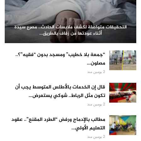
التحقيقات متواصلة لكشف ملابسات الحادث.. مصرع سيدة
أثناء عودتها من زفاف بالطريق…
“جمعة بلا خطيب” ومسجد بدون “فقيه”؟..
مصلون…
2 يومين منذ
قال إن الخدمات بالأطلس المتوسط يجب أن
تكون مثل الرباط.. شوكي يستعرض…
2 يومين منذ
مطالب بالإدماج ورفض “الطرد المقنع”.. عقود
التعليم الأولي…
2 يومين منذ