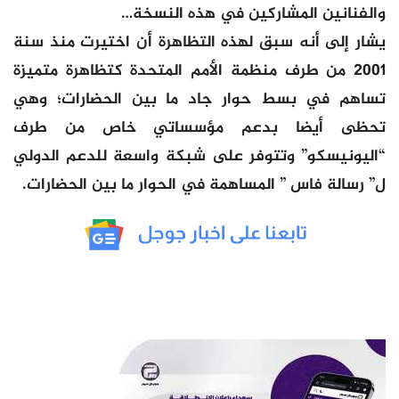
والفنانين المشاركين في هذه النسخة…
يشار إلى أنه سبق لهذه التظاهرة أن اختيرت منذ سنة
2001 من طرف منظمة الأمم المتحدة كتظاهرة متميزة
تساهم في بسط حوار جاد ما بين الحضارات؛ وهي
تحظى أيضا بدعم مؤسساتي خاص من طرف
“اليونيسكو” وتتوفر على شبكة واسعة للدعم الدولي
ل” رسالة فاس ” المساهمة في الحوار ما بين الحضارات.