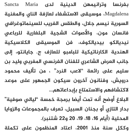
بفرنسا وترانيمهن الدينية لدى Sancta Maria
Magdalena، موسيقى الاستشفاء لعازفة الناي والمغنية
السورية نيسم جلال، والطقس الغريب للسينماتوغرافي
فانسان مون، والأصوات الشجية البلغارية للرباعي
نيديالكو بيديالكوف، فن الموسيقى الكلاسيكية
الهندية الكارناتيكية للبامبو للعازف ج. جايانتو، إلى
جانب العرض الشاعري للفنان الفرنسي المغربي وليد بن
سليم على رائعة “لاعب النرد” ، من تأليف محمود
درويش، وفنانون آخرون سيكون الجمهور على موعد
لاكتشافهم والاستمتاع بإبداعاتهم…
البلاغ أوضح أنه تمت أيضا برمجة خمسة “ليالي صوفية”
بدار التازي أو بجنان السبيل، تعرف بالمجموعات والزوايا
المحلية (أيام 16، 18، 19، 20 و22 شتنبر).
وككل سنة منذ 2001، اعتاد المنظمون على تكملة