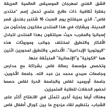
الشق الفني لمهرجان الموسيقى العالمية العريقة
بفقرة ثقافية ذات طابع علمي تحمل إسم “منتدى
فاس”، الذي سيفتتح يوم السبت 16 شتنبر بفندق قصر
المدينة. ويشارك في هذا المنتدى مفكرون وباحثون من
إسبانيا والمغرب؛ حيث سيلتقون بهذا المنتدى لتبادل
الأفكار والتطرق لمختلف جوانب وموروثات هذه
“اليوتوبيا الإبداعية”، الأندلس، والتطرق لمحورين اثنين
هما “الكونية” و”الإنسانية” المنبثقة عنها.
وتخصص مؤسسة رسالة فاس بشراكة مع مدارس
وجامعات سيدي محمد بن عبد الله، جامعة الأخوين،
جامعة أوروميد لفاس والجامعة الحرة لفاس حصصا
لحضور الحفلات للطلبة المتميزين.
وهناك أيضا رمزية أخرى تتمثل في الانفتاح أكثر على
الشباب، بتنظيم لقاء مزدوج ما بين كورال أطفال فاس