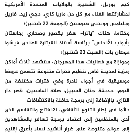
كيم بوريل، الشهيرة بالولايات المتحدة الأمريكية
لمشاركتها الغناء مع كل من ماريا كاري، دجي زيد، فاريل
ويليامس وويتني هيوستن (الجمعة 22 شتنبر)؛
وختاما، هناك “ياترا- سفر بقصور وصحاري رجاستان
بأبواب الأندلس” برئاسة أستاذ القيثارة الهندي فيشوا
موهان بات (السبت 23 شتنبر)؛
وموازاة مع فعاليات هذا المهرجان، ستشهد ثلاث أماكن
رمزية لمدينة فاس تنظيم فقرات متنوعة تتضمن عروضا
موسيقية في أجواء نادرة وفي فترات مختلفة من
اليوم: حديقة جنان السبيل، صلاة الفاسيين، قصر دار
التازي. بالإضافة إلى برمجة حافلة بالاكتشافات
دائما في إطار التنوع الثقافي، الانفتاح والتقاسم الذي
أدى بالمنظمين إلى اعتماد برمجة تسافر بالمشاهدين
إلى عوالم متنوعة على غرار أناشيد نساء بأعرق إقليم