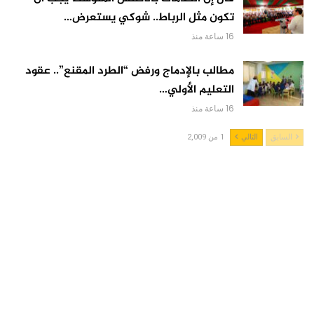
تكون مثل الرباط.. شوكي يستعرض…
16 ساعة منذ
مطالب بالإدماج ورفض “الطرد المقنع”.. عقود
التعليم الأولي…
16 ساعة منذ
السابق
التالي
1 من 2,009