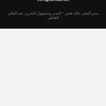
INFO@ADYARE.MA
مدير النشر: خالد فخير - المدير ومسؤول التحرير: عبد العالي
القاطي