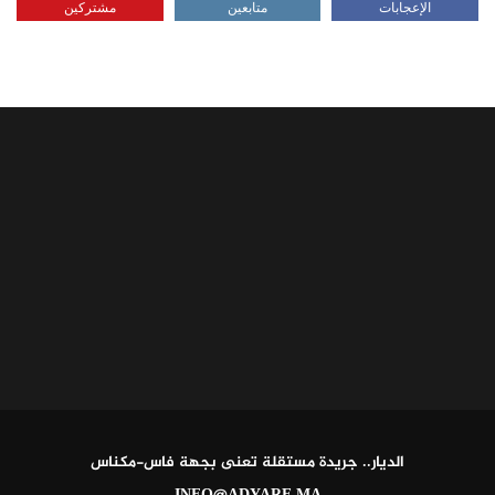
الإعجابات
متابعين
مشتركين
الديار.. جريدة مستقلة تعنى بجهة فاس-مكناس